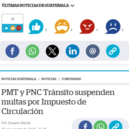
ÚLTIMAS NOTICIAS DE GUATEMALA
17
6
4
4
3
NOTICIAS GUATEMALA
/
NOTICIAS
/
COMUNIDAD
PMT y PNC Tránsito suspenden
multas por Impuesto de
Circulación
Por Susana Manai