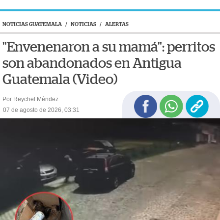
NOTICIAS GUATEMALA
/
NOTICIAS
/
ALERTAS
"Envenenaron a su mamá": perritos
son abandonados en Antigua
Guatemala (Video)
Por Reychel Méndez
07 de agosto de 2026, 03:31