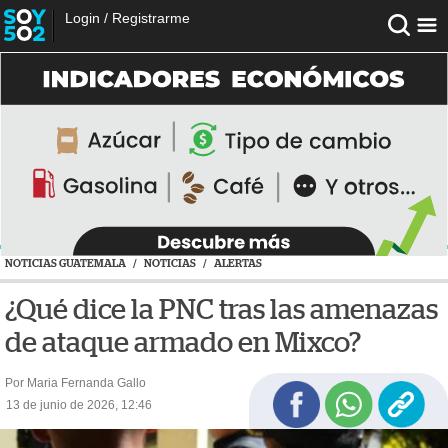
Login
/
Registrarme
NOTICIAS GUATEMALA
/
NOTICIAS
/
ALERTAS
¿Qué dice la PNC tras las amenazas
de ataque armado en Mixco?
Por Maria Fernanda Gallo
13 de junio de 2026, 12:46