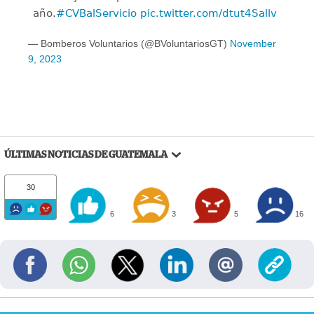
año.
#CVBalServicio
pic.twitter.com/dtut4Sallv
— Bomberos Voluntarios (@BVoluntariosGT)
November
9, 2023
ÚLTIMAS NOTICIAS DE GUATEMALA
30
6
3
5
16