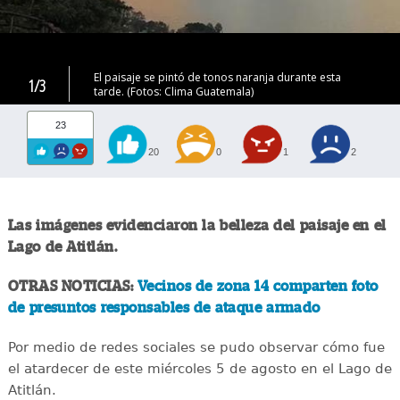
El paisaje se pintó de tonos naranja durante esta
1/3
tarde. (Fotos: Clima Guatemala)
23
20
0
1
2
Las imágenes evidenciaron la belleza del paisaje en el
Lago de Atitlán.
OTRAS NOTICIAS:
Vecinos de zona 14 comparten foto
de presuntos responsables de ataque armado
Por medio de redes sociales se pudo observar cómo fue
el atardecer de este miércoles 5 de agosto en el Lago de
Atitlán.