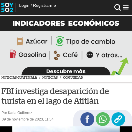
Login
/
Registrarme
NOTICIAS GUATEMALA
/
NOTICIAS
/
COMUNIDAD
FBI investiga desaparición de
turista en el lago de Atitlán
Por Karla Gutiérrez
09 de noviembre de 2023, 11:34