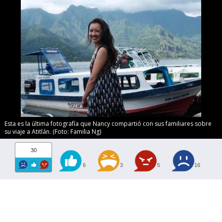
Esta es la última fotografía que Nancy compartió con sus familiares sobre
su viaje a Atitlán. (Foto: Familia Ng)
30
6
3
5
16