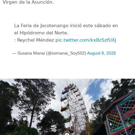
Virgen de la Asunción.
La Feria de Jocotenango inició este sábado en
el Hipódromo del Norte.
: Reychel Méndez
pic.twitter.com/kxBzSzfUXJ
— Susana Manai (@ssmanai_Soy502)
August 8, 2026