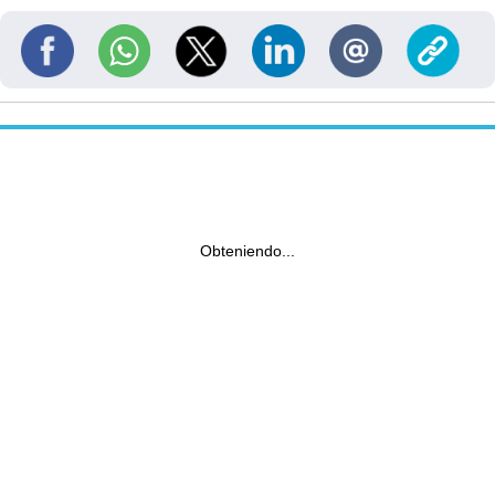
Obteniendo...