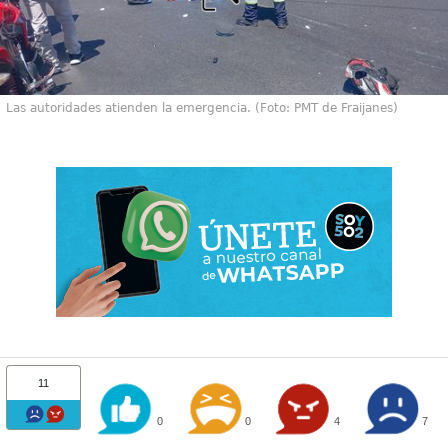
Las autoridades atienden la emergencia. (Foto: PMT de Fraijanes)
11
0
0
4
7