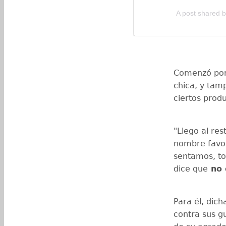
A post shared
Comenzó porq
chica, y tam
ciertos produ
"Llego al re
nombre favor
sentamos, t
dice que
no 
Para él, dic
contra sus gu