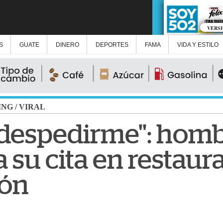
VERS
S
GUATE
DINERO
DEPORTES
FAMA
VIDA Y ESTILO
ING
/
VIRAL
n despedirme": hom
 su cita en restaur
zón