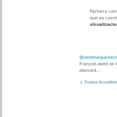
Pacheco com
que ya cuen
visualizaci
@iamrenanpacheco
François went on h
planned…
♬ France Accordio