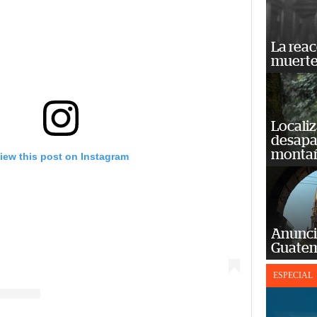
La reac
muerte
Localiz
desapar
monta
iew this post on Instagram
Anunci
Guatem
ESPECIAL