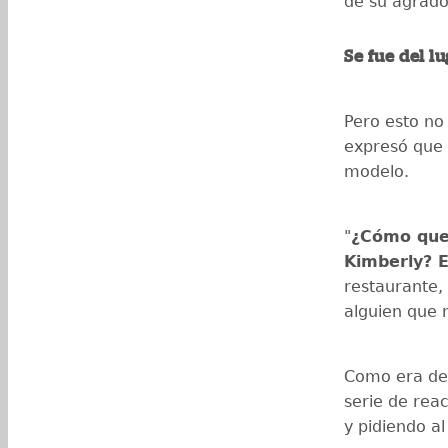
de su agrado
Se fue del lu
Pero esto no
expresó que
modelo.
"
¿Cómo que 
Kimberly? E
restaurante,
alguien que n
Como era de 
serie de rea
y pidiendo al