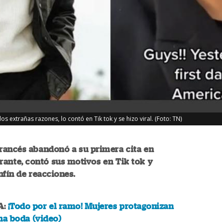
extrañas razones, lo contó en Tik tok y se hizo viral. (Foto: TN)
rancés abandonó a su primera cita en
rante, contó sus motivos en Tik tok y
nfín de reacciones.
A:
¡Todo por el ramo! Mujeres protagonizan
na boda (video)