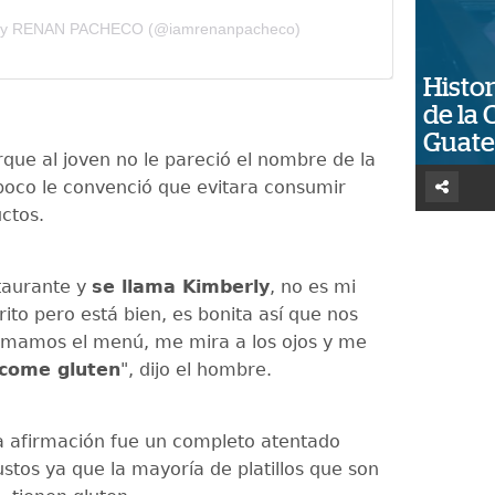
 by RENAN PACHECO (@iamrenanpacheco)
Histor
de la 
Guat
ue al joven no le pareció el nombre de la
poco le convenció que evitara consumir
ctos.
staurante y
se llama Kimberly
, no es mi
ito pero está bien, es bonita así que nos
omamos el menú, me mira a los ojos y me
come gluten
", dijo el hombre.
ha afirmación fue un completo atentado
stos ya que la mayoría de platillos que son