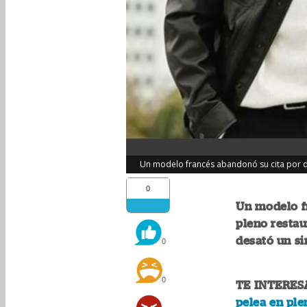
Un modelo francés abandonó su cita por dos 
0
Un modelo f
pleno restau
desató un si
0
0
TE INTERES
pelea en ple