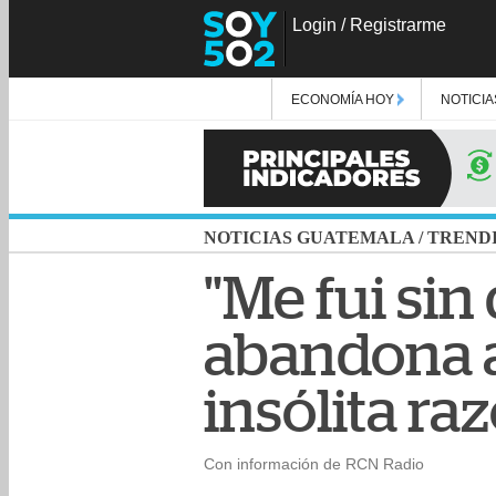
Login
/
Registrarme
ECONOMÍA HOY
NOTICIA
NOTICIAS GUATEMALA
/
TREND
"Me fui si
abandona a
insólita ra
Con información de RCN Radio