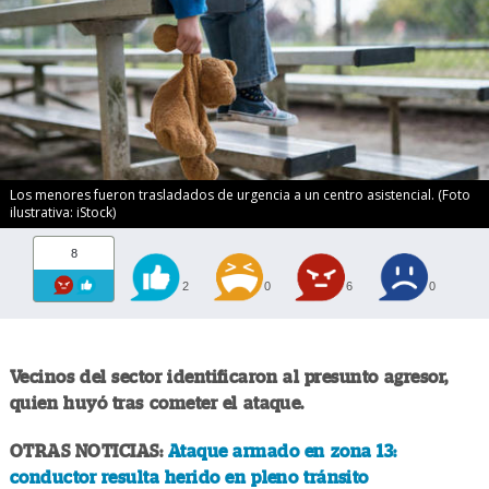
Los menores fueron trasladados de urgencia a un centro asistencial. (Foto
ilustrativa: iStock)
8
2
0
6
0
Vecinos del sector identificaron al presunto agresor,
quien huyó tras cometer el ataque.
OTRAS NOTICIAS:
Ataque armado en zona 13:
conductor resulta herido en pleno tránsito