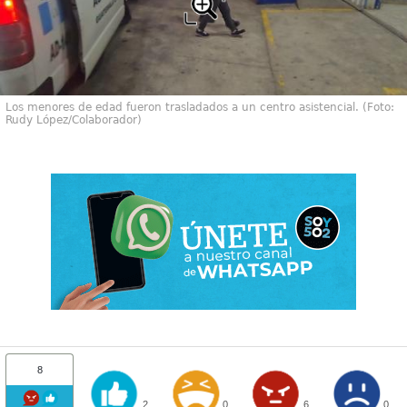
Los menores de edad fueron trasladados a un centro asistencial. (Foto:
Rudy López/Colaborador)
8
2
0
6
0