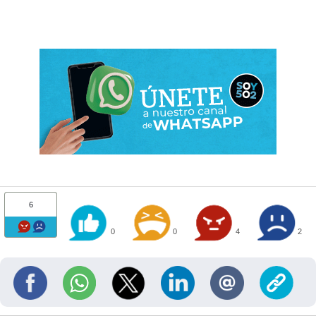
6
0
0
4
2