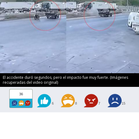
El accidente duró segundos, pero el impacto fue muy fuerte. (Imágenes
recuperadas del video original)
36
6
8
7
15