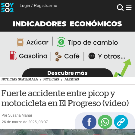
Login
/
Registrarme
NOTICIAS GUATEMALA
/
NOTICIAS
/
ALERTAS
Fuerte accidente entre picop y
motocicleta en El Progreso (video)
Por Susana Manai
26 de marzo de 2025, 08:07