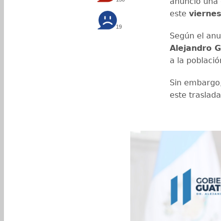
anunció una 
este
viernes
19
Según el anu
Alejandro 
a la poblaci
Sin embargo,
este traslad