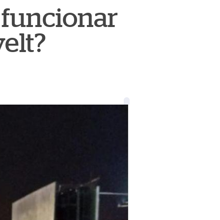
 funcionar
velt?