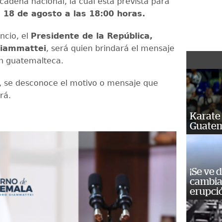
cadena nacional, la cual está prevista para
 18 de agosto a las 18:00 horas.
ncio, el
Presidente de la República,
Giammattei
, será quien brindará el mensaje
ón guatemalteca.
 se desconoce el motivo o mensaje que
ará.
Karate 
Guatem
¡Se ve 
cambia 
erupci