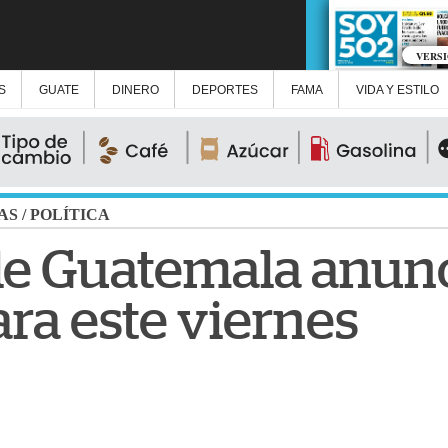
VERS
S
GUATE
DINERO
DEPORTES
FAMA
VIDA Y ESTILO
AS
/
POLÍTICA
de Guatemala anun
ra este viernes