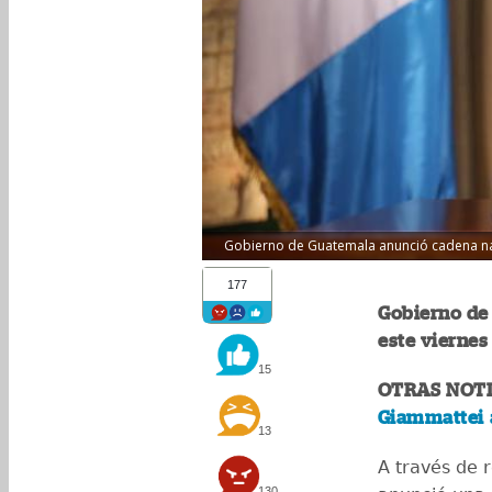
Gobierno de Guatemala anunció cadena nac
177
Gobierno de
este viernes
15
OTRAS NOTI
Giammattei 
13
A través de r
130