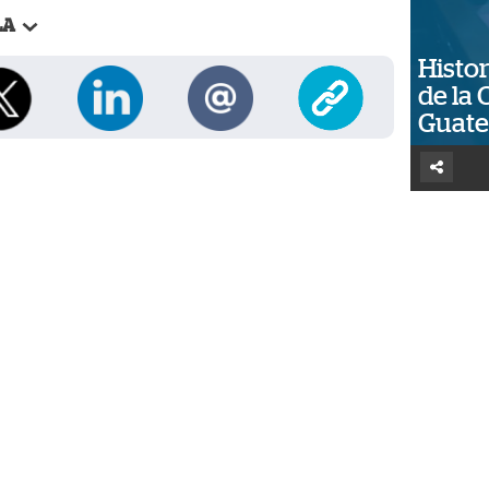
LA
Histor
de la 
Guat