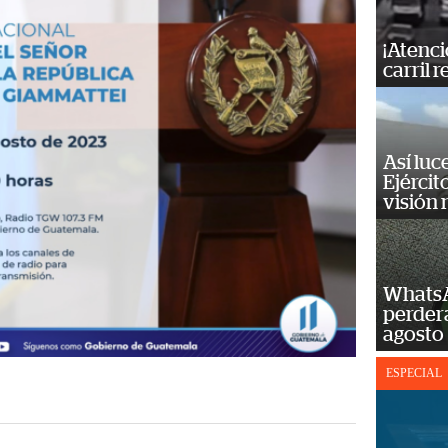
¡Atenci
carril r
Así luc
Ejércit
visión
WhatsA
perderá
agosto
ESPECIAL