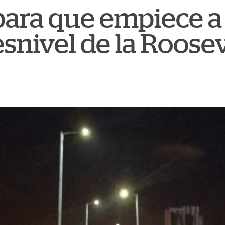
 para que empiece a
esnivel de la Roose