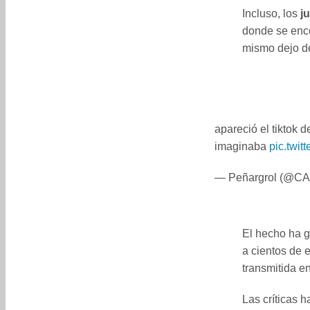
Incluso, los
j
donde se enco
mismo dejo de
apareció el tiktok 
imaginaba
pic.twit
— Peñargrol (@CA
El hecho ha g
a cientos de 
transmitida en
Las críticas h