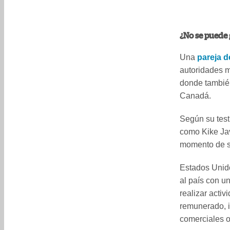
¿No se puede 
Una
pareja d
autoridades m
donde también
Canadá.
Según su test
como Kike Ja
momento de s
Estados Unido
al país con u
realizar acti
remunerado, i
comerciales 