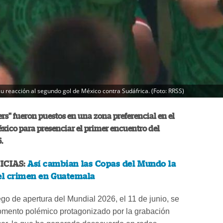
u reacción al segundo gol de México contra Sudáfrica. (Foto: RRSS)
ers" fueron puestos en una zona preferencial en el
xico para presenciar el primer encuentro del
.
ICIAS:
Así cambian las Copas del Mundo la
el crimen en Guatemala
ego de apertura del Mundial 2026, el 11 de junio, se
omento polémico protagonizado por la grabación