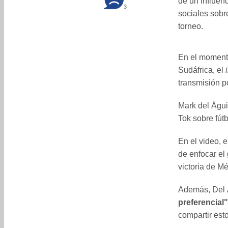
de un influen
3
sociales sobr
torneo.
En el moment
Sudáfrica, el
transmisión p
Mark del Águi
Tok sobre fút
En el video, e
de enfocar el 
victoria de M
Además, Del 
preferencial"
compartir esto