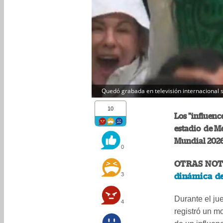
Quedó grabada en televisión internacional s
10
Los "influenc
estadio de Mé
Mundial 2026
0
OTRAS NOT
3
dinámica d
Durante el ju
4
registró un m