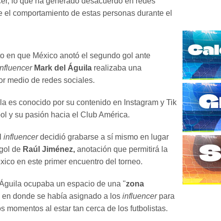
cer, lo que ha generado desacuerdo en redes
e el comportamiento de estas personas durante el
o en que México anotó el segundo gol ante
influencer
Mark del Águila
realizaba una
or medio de redes sociales.
la es conocido por su contenido en Instagram y Tik
bol y su pasión hacia el Club América.
l
influencer
decidió grabarse a sí mismo en lugar
gol de
Raúl Jiménez,
anotación que permitirá la
éxico en este primer encuentro del torneo.
Águila ocupaba un espacio de una "
zona
en donde se había asignado a los
influencer
para
s momentos al estar tan cerca de los futbolistas.