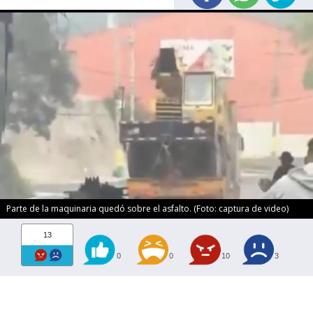
Parte de la maquinaria quedó sobre el asfalto. (Foto: captura de video)
13
0
0
10
3