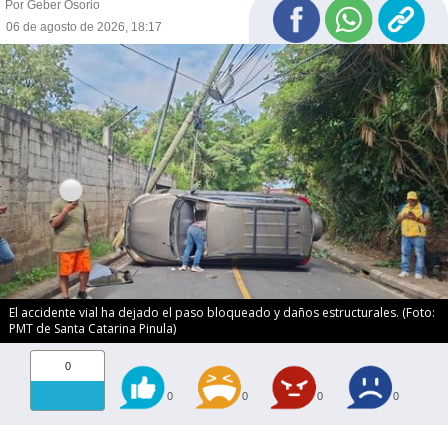
Por Geber Osorio
06 de agosto de 2026, 18:17
El accidente vial ha dejado el paso bloqueado y daños estructurales. (Foto:
PMT de Santa Catarina Pinula)
0
0
0
0
0