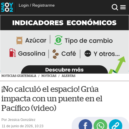
Login
/
Registrarme
NOTICIAS GUATEMALA
/
NOTICIAS
/
ALERTAS
¡No calculó el espacio! Grúa
impacta con un puente en el
Pacífico (video)
Por Jessica González
11 de junio de 2026, 10:23