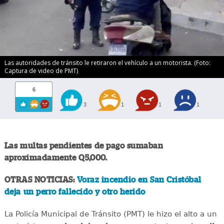
Las autoridades de tránsito le retiraron el vehículo a un motorista. (Foto:
Captura de video de PMT)
6
3
1
1
1
Las multas pendientes de pago sumaban
aproximadamente Q5,000.
OTRAS NOTICIAS:
Voraz incendio en San Cristóbal
deja un perro fallecido y otro herido
La Policía Municipal de Tránsito (PMT) le hizo el alto a un