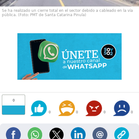
Se ha realizado un cierre total en el sector debido a cableado en la vía
pública. (Foto: PMT de Santa Catarina Pinula)
0
0
0
0
0