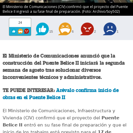
El Ministerio de Comunicaciones (CIV) confirmó que el proyecto del Puente
Belice II ingresó a su fase final de preparación. (Foto: Archivo/Soy502)
24
15
6
2
1
El Ministerio de Comunicaciones anunció que la
construcción del Puente Belice II iniciará la segunda
semana de agosto tras solucionar diversos
inconvenientes técnicos y administrativos.
TE PUEDE INTERESAR:
Arévalo confirma inicio de
obras en el Puente Belice II
El Ministerio de Comunicaciones, Infraestructura y
Vivienda (CIV) confirmó que el proyecto del
Puente
Belice II
entró en su fase final de preparación y que el
inicio de los trabajos está previsto para el
17 de