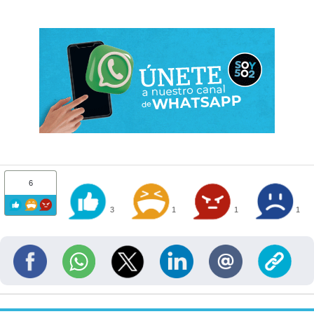
6
3
1
1
1