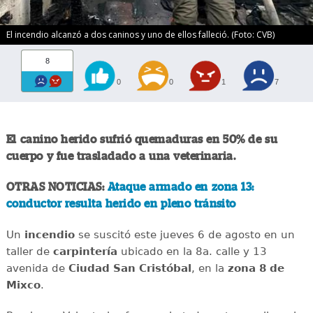
El incendio alcanzó a dos caninos y uno de ellos falleció. (Foto: CVB)
8
0
0
1
7
El canino herido sufrió quemaduras en 50% de su
cuerpo y fue trasladado a una veterinaria.
OTRAS NOTICIAS:
Ataque armado en zona 13:
conductor resulta herido en pleno tránsito
Un
incendio
se suscitó este jueves 6 de agosto en un
taller de
carpintería
ubicado en la 8a. calle y 13
avenida de
Ciudad San Cristóbal
, en la
zona 8 de
Mixco
.