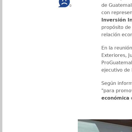
de Guatemal
0
con represen
Inversión 
propósito de
relación eco
En la reunión
Exteriores, J
ProGuatemala
ejecutivo de
Según inform
"para promo
económica
e