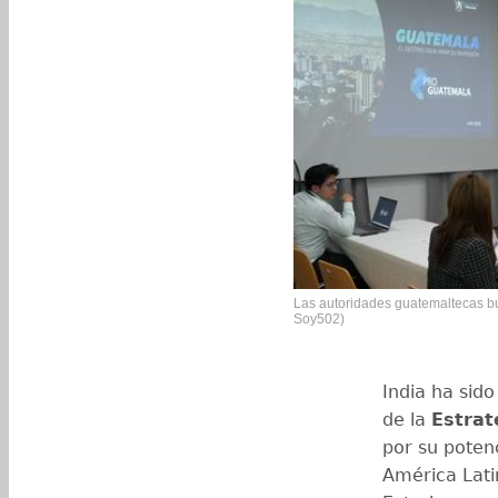
Las autoridades guatemaltecas bus
Soy502)
India ha sido
de la
Estrat
por su potenc
América Lati