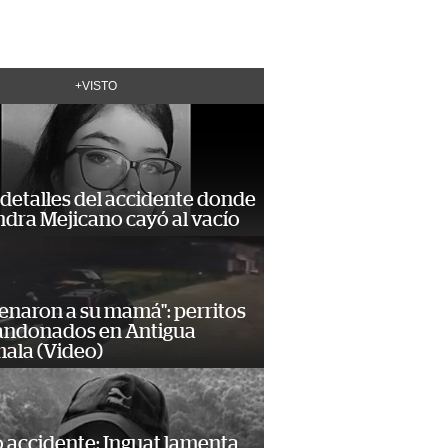
+VISTO
detalles del accidente donde
dra Mejicano cayó al vacío
enaron a su mamá": perritos
andonados en Antigua
ala (Video)
 accidente: Inguat lamenta