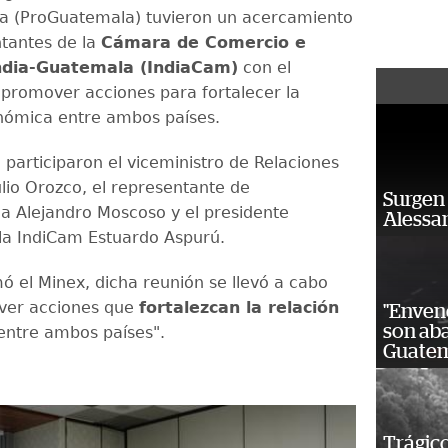
a (ProGuatemala) tuvieron un acercamiento
tantes de la
Cámara de Comercio e
India-Guatemala (IndiaCam)
con el
 promover acciones para fortalecer la
nómica entre ambos países.
 participaron el viceministro de Relaciones
ulio Orozco, el representante de
Surgen 
 Alejandro Moscoso y el presidente
Alessan
 la IndiCam Estuardo Aspurú.
ó el Minex, dicha reunión se llevó a cabo
ver acciones que
fortalezcan la relación
"Enven
son ab
ntre ambos países".
Guatem
Trágico