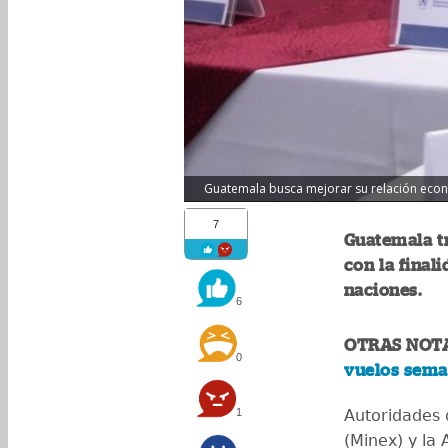
Guatemala busca mejorar su relación económ
7
Guatemala tr
con la final
naciones.
6
OTRAS NOT
0
vuelos sema
1
Autoridades d
(Minex) y la