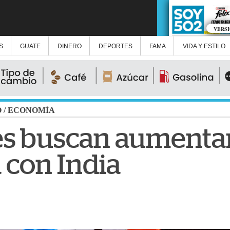
VERS
S
GUATE
DINERO
DEPORTES
FAMA
VIDA Y ESTILO
O
/
ECONOMÍA
s buscan aumentar
con India