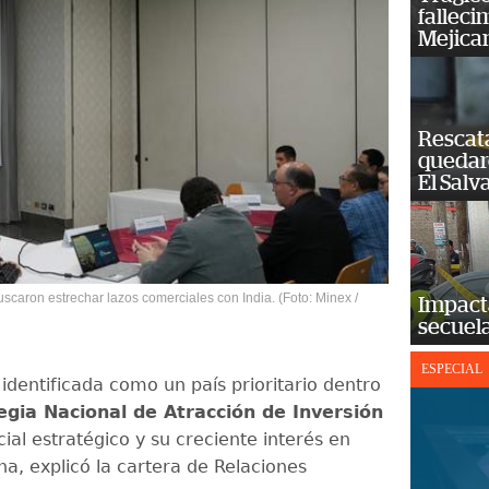
falleci
Mejica
Rescat
quedaro
El Salv
caron estrechar lazos comerciales con India. (Foto: Minex /
Impact
secuela
ESPECIAL
 identificada como un país prioritario dentro
egia Nacional de Atracción de Inversión
ial estratégico y su creciente interés en
na, explicó la cartera de Relaciones