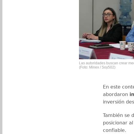
Las autoridades buscan crear mec
(Foto: Minex / Soy502)
En este cont
abordaron
i
inversión de
También se d
posicionar a
confiable.