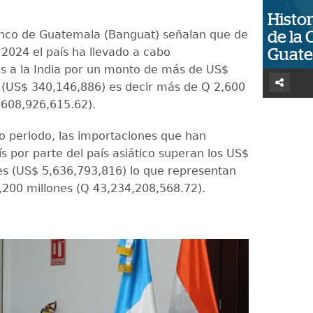
Histor
nco de Guatemala (Banguat) señalan que de
de la 
 2024 el país ha llevado a cabo
Guat
s a la India por un monto de más de US$
 (US$ 340,146,886) es decir más de Q 2,600
,608,926,615.62).
 periodo, las importaciones que han
ís por parte del país asiático superan los US$
es (US$ 5,636,793,816) lo que representan
200 millones (Q 43,234,208,568.72).