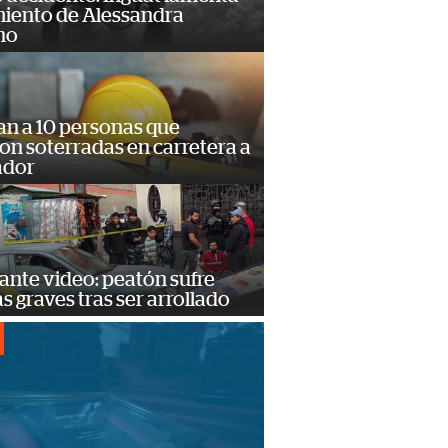
miento de Alessandra
no
an a 10 personas que
n soterradas en carretera a
ador
ante video: peatón sufre
s graves tras ser arrollado