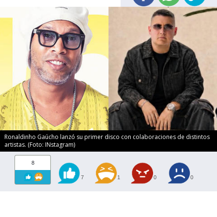
Ronaldinho Gaúcho lanzó su primer disco con colaboraciones de distintos
artistas. (Foto: INstagram)
8
7
1
0
0