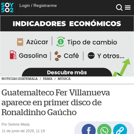
Login
/
Registrarme
NOTICIAS GUATEMALA
/
FAMA
/
MÚSICA
Guatemalteco Fer Villanueva
aparece en primer disco de
Ronaldinho Gaúcho
Por Selene Mejía
11 de junio de 2026, 11:19