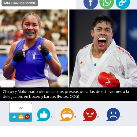
#JUEGOSCAYCARIBE
Chiroy y Maldonado dieron las dos preseas doradas de este viernes a la
delegación, en boxeo y karate. (Fotos: COG)
22
16
3
2
1