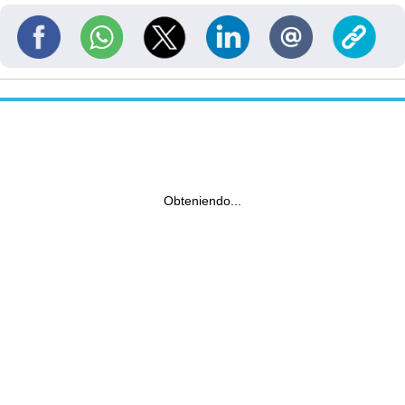
Obteniendo...