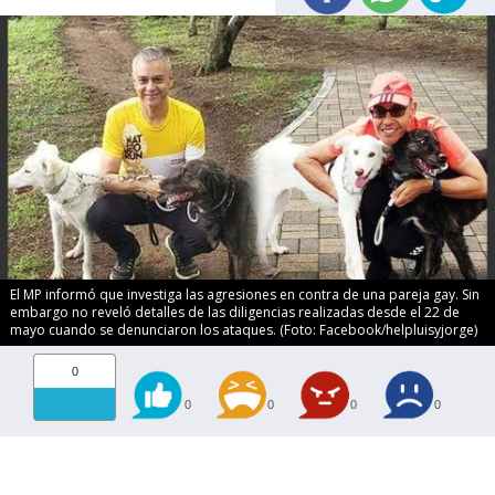
El MP informó que investiga las agresiones en contra de una pareja gay. Sin
embargo no reveló detalles de las diligencias realizadas desde el 22 de
mayo cuando se denunciaron los ataques. (Foto: Facebook/helpluisyjorge)
0
0
0
0
0