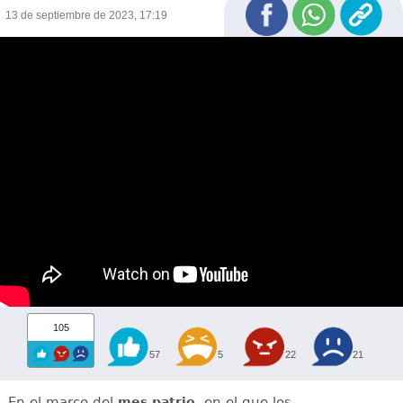
13 de septiembre de 2023, 17:19
105
57
5
22
21
En el marco del
, en el que los
mes patrio