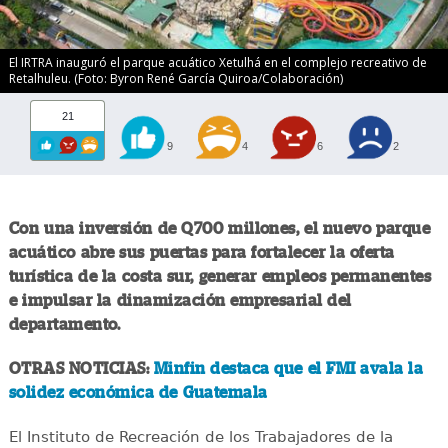
El IRTRA inauguró el parque acuático Xetulhá en el complejo recreativo de
Retalhuleu. (Foto: Byron René García Quiroa/Colaboración)
21
9
4
6
2
Con una inversión de Q700 millones, el nuevo parque
acuático abre sus puertas para fortalecer la oferta
turística de la costa sur, generar empleos permanentes
e impulsar la dinamización empresarial del
departamento.
OTRAS NOTICIAS:
Minfin destaca que el FMI avala la
solidez económica de Guatemala
El Instituto de Recreación de los Trabajadores de la