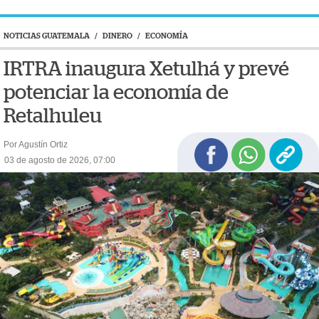
NOTICIAS GUATEMALA
/
DINERO
/
ECONOMÍA
IRTRA inaugura Xetulhá y prevé
potenciar la economía de
Retalhuleu
Por Agustín Ortiz
03 de agosto de 2026, 07:00