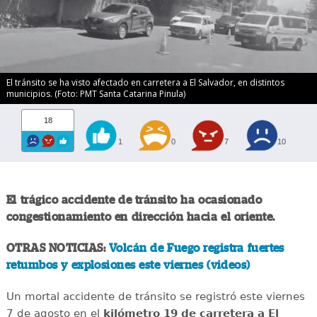
El tránsito se ha visto afectado en carretera a El Salvador, en distintos
municipios. (Foto: PMT Santa Catarina Pinula)
18
1
0
7
10
El trágico accidente de tránsito ha ocasionado
congestionamiento en dirección hacia el oriente.
OTRAS NOTICIAS:
Volcán de Fuego registra fuertes
retumbos y explosiones este viernes (videos)
Un mortal accidente de tránsito se registró este viernes
7 de agosto en el
kilómetro 19 de carretera a El