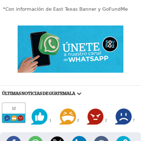
*Con información de East Texas Banner y GoFundMe
ÚLTIMAS NOTICIAS DE GUATEMALA
12
1
2
2
7