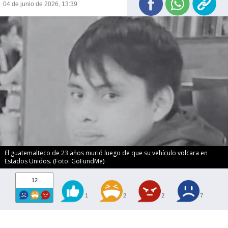
04 de junio de 2026, 13:39
El guatemalteco de 23 años murió luego de que su vehículo volcara en
Estados Unidos. (Foto: GoFundMe)
12
1
2
2
7