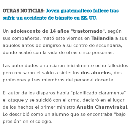
OTRAS NOTICIAS:
Joven guatemalteco fallece tras
sufrir un accidente de tránsito en EE. UU.
Un
adolescente de 14 años "trastornado"
, según
sus compañeros, mató este viernes en
Tailandia
a sus
abuelos antes de dirigirse a su centro de secundaria,
donde acabó con la vida de otras cinco personas.
Las autoridades anunciaron inicialmente ocho fallecidos
pero revisaron el saldo a siete: los
dos abuelos
, dos
profesores y tres miembros del personal docente.
El autor de los disparos había "planificado claramente"
el ataque y se suicidó con el arma, declaró en el lugar
de los hechos el primer ministro
Anutin Charnvirakul
.
Lo describió como un alumno que se encontraba "bajo
presión" en el colegio.