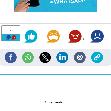
3
0
0
1
2
Obteniendo...