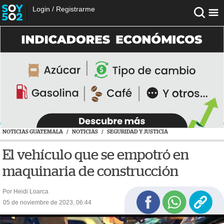
Login
/
Registrarme
NOTICIAS GUATEMALA
/
NOTICIAS
/
SEGURIDAD Y JUSTICIA
El vehículo que se empotró en
maquinaria de construcción
Por Heidi Loarca
05 de noviembre de 2023, 06:44