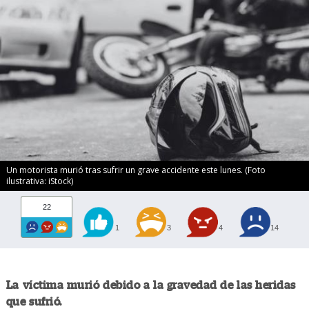
Un motorista murió tras sufrir un grave accidente este lunes. (Foto
ilustrativa: iStock)
22
1
3
4
14
La víctima murió debido a la gravedad de las heridas
que sufrió.