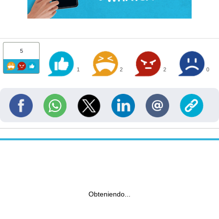
5
1
2
2
0
Obteniendo...