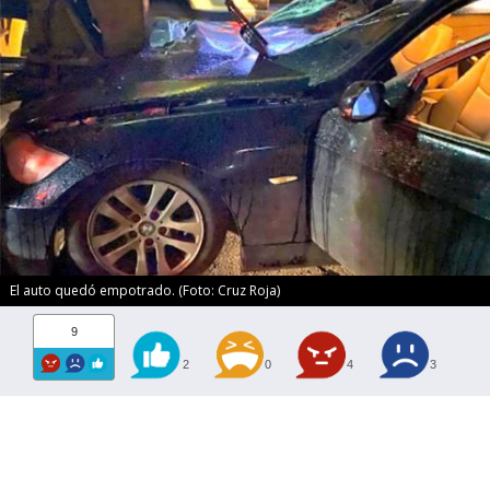
El auto quedó empotrado. (Foto: Cruz Roja)
9
2
0
4
3