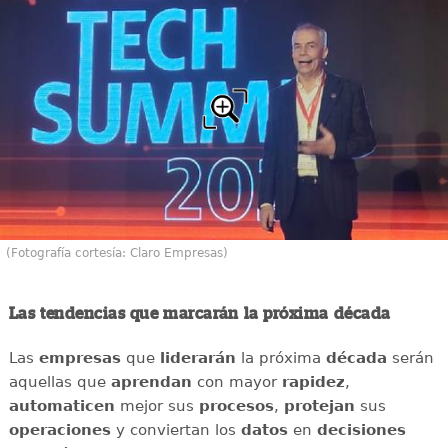
(Fotografía cortesía: Claro Empresas)
Las tendencias que marcarán la próxima década
Las
empresas
que
liderarán
la próxima
década
serán
aquellas que
aprendan
con mayor
rapidez
,
automaticen
mejor sus
procesos
,
protejan
sus
operaciones
y conviertan los
datos
en
decisiones