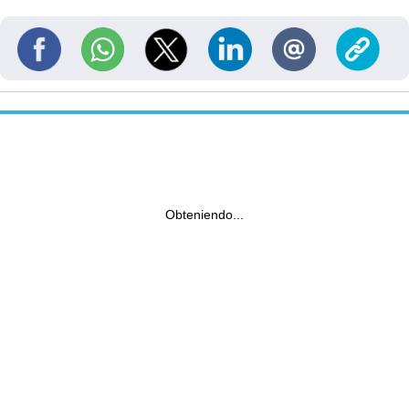
Obteniendo...