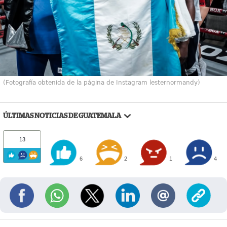
(Fotografía obtenida de la página de Instagram lesternormandy)
ÚLTIMAS NOTICIAS DE GUATEMALA
13
6
2
1
4