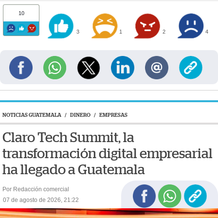
10
3
1
2
4
NOTICIAS GUATEMALA
/
DINERO
/
EMPRESAS
Claro Tech Summit, la
transformación digital empresarial
ha llegado a Guatemala
Por Redacción comercial
07 de agosto de 2026, 21:22