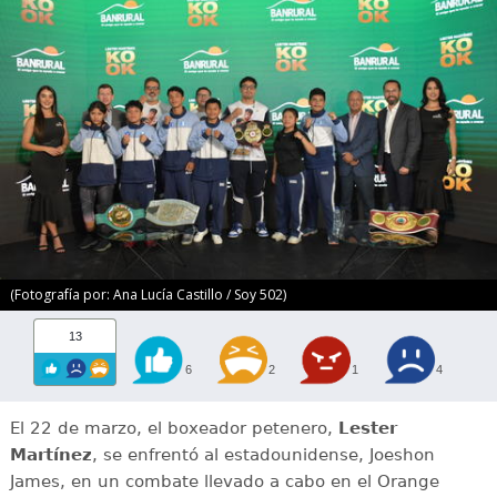
(Fotografía por: Ana Lucía Castillo / Soy 502)
13
6
2
1
4
El 22 de marzo, el boxeador petenero,
Lester
Martínez
, se enfrentó al estadounidense, Joeshon
James, en un combate llevado a cabo en el Orange