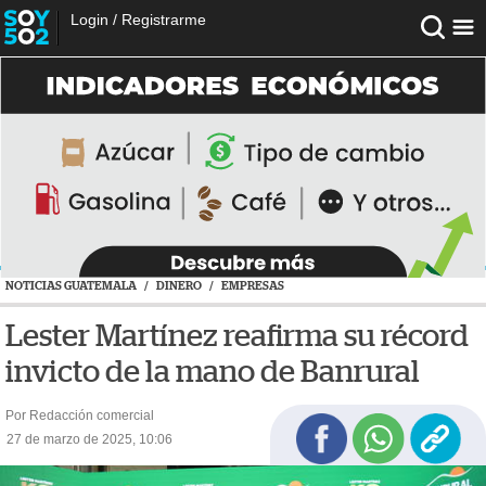
Login
/
Registrarme
NOTICIAS GUATEMALA
/
DINERO
/
EMPRESAS
Lester Martínez reafirma su récord
invicto de la mano de Banrural
Por Redacción comercial
27 de marzo de 2025, 10:06