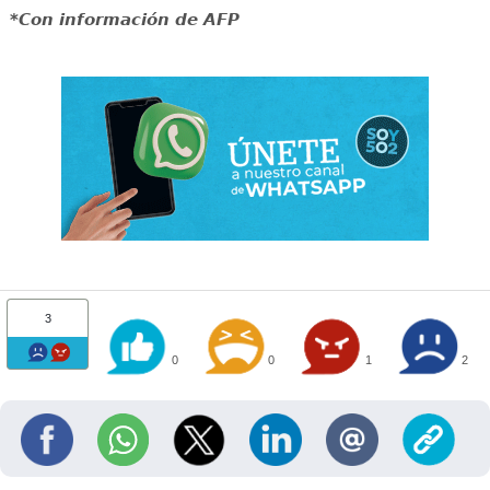
*Con información de AFP
3
0
0
1
2