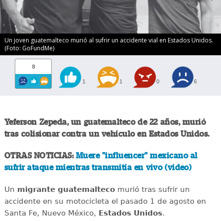
Un joven guatemalteco murió al sufrir un accidente vial en Estados Unidos.
(Foto: GoFundMe)
8
1
1
0
6
Yeferson Zepeda, un guatemalteco de 22 años, murió
tras colisionar contra un vehículo en Estados Unidos.
OTRAS NOTICIAS:
Muere "influencer" mexicano al
sufrir ataque mientras transmitía en vivo (video)
Un
migrante
guatemalteco
murió tras sufrir un
accidente en su motocicleta el pasado 1 de agosto en
Santa Fe, Nuevo México,
Estados
Unidos
.