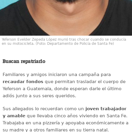
Yeferson Evelder Zepeda López murió tras chocar cuando se conducía
en su motocicleta. (Foto: Departamento de Policía de Santa Fe)
Buscan repatriarlo
Familiares y amigos iniciaron una campaña para
recaudar
fondos
que permitan trasladar el cuerpo de
Yeferson a Guatemala, donde esperan darle el último
adiós junto a sus seres queridos.
Sus allegados lo recuerdan como un
joven
trabajador
y amable
que llevaba cinco años viviendo en Santa Fe.
Trabajaba en una pizzería y apoyaba económicamente a
su madre y a otros familiares en su tierra natal.