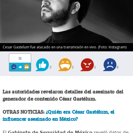
Cesar Gastelum fue atacado en una transmisión en vivo. (Foto: Instagram)
11
2
2
1
6
Las autoridades revelaron detalles del asesinato del
generador de contenido César Gastélum.
OTRAS NOTICIAS:
¿Quién era César Gastélum, el
influencer asesinado en México?
El
Gabinete de Seguridad de México
reveló datos de