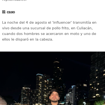
El caso
La noche del 4 de agosto el 'influencer' transmitía en
vivo desde una sucursal de pollo frito, en Culiacán,
cuando dos hombres se acercaron en moto y uno de
ellos le disparó en la cabeza.