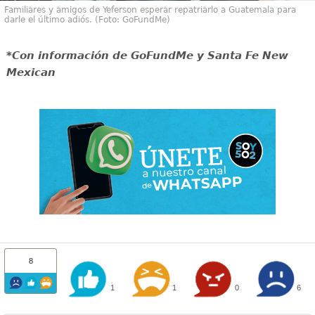
Familiares y amigos de Yeferson esperar repatriarlo a Guatemala para
darle el último adiós. (Foto: GoFundMe)
*Con información de GoFundMe y Santa Fe New
Mexican
8
1
1
0
6