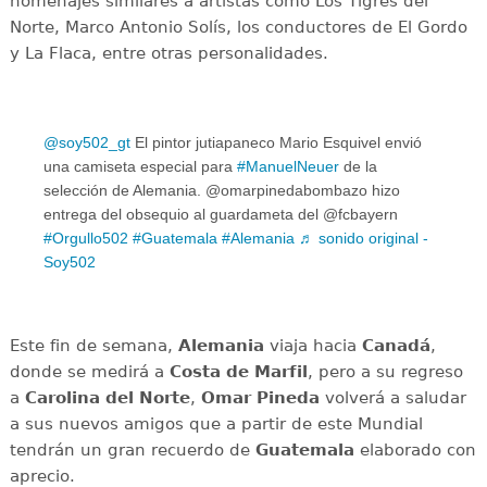
homenajes similares a artistas como Los Tigres del
Norte, Marco Antonio Solís, los conductores de El Gordo
y La Flaca, entre otras personalidades.
@soy502_gt
El pintor jutiapaneco Mario Esquivel envió
una camiseta especial para
#ManuelNeuer
de la
selección de Alemania. @omarpinedabombazo hizo
entrega del obsequio al guardameta del @fcbayern
#Orgullo502
#Guatemala
#Alemania
♬ sonido original -
Soy502
Este fin de semana,
Alemania
viaja hacia
Canadá
,
donde se medirá a
Costa de Marfil
, pero a su regreso
a
Carolina del Norte
,
Omar Pineda
volverá a saludar
a sus nuevos amigos que a partir de este Mundial
tendrán un gran recuerdo de
Guatemala
elaborado con
aprecio.