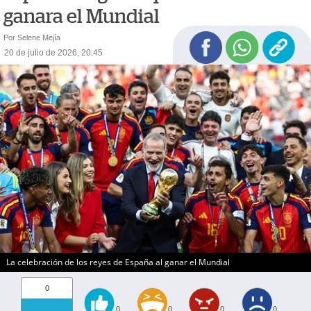
ganara el Mundial
Por Selene Mejía
20 de julio de 2026, 20:45
La celebración de los reyes de España al ganar el Mundial
0
0
0
0
0