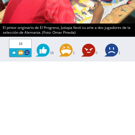
El pintor originario de El Progreso, Jutiapa llevó su arte a dos jugadores de la
selección de Alemania. (Foto: Omar Pineda)
18
16
1
0
1