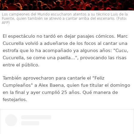
Los campeones del Mundo escucharon atentos a su técnico Luis de la
Fuente, quien también se atrevió a cantar arriba del escenario. (Foto:
AFP)
El espectáculo no tardó en dejar pasajes cómicos. Marc
Cucurella volvió a adueñarse de los focos al cantar una
estrofa que lo ha acompañado ya algunos años: "Cucu,
Cucurella, se come una paella...", provocando las risas
entre el público.
También aprovecharon para cantarle el "Feliz
Cumpleaños" a Alex Baena, quien fue titular el domingo
en la final y ayer cumplió 25 años. Qué manera de
festejarlos.