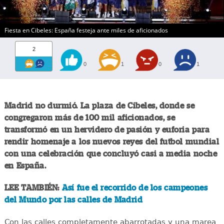
Fiesta en Cibeles: España festeja ante miles de aficionados
2
0
1
0
1
Madrid no durmió. La plaza de Cibeles, donde se
congregaron más de 100 mil aficionados, se
transformó en un hervidero de pasión y euforia para
rendir homenaje a los nuevos reyes del futbol mundial
con una celebración que concluyó casi a media noche
en España.
LEE TAMBIÉN:
Así fue el recorrido de los campeones
del Mundo por las calles de Madrid
Con las calles completamente abarrotadas y una marea