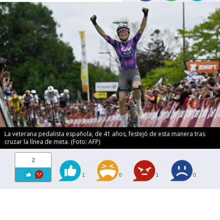
La veterana pedalista española, de 41 años, festejó de esta manera tras
cruzar la línea de meta. (Foto: AFP)
2
1
0
1
0