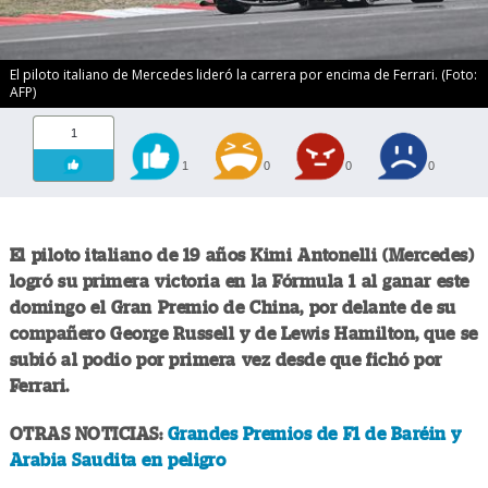
El piloto italiano de Mercedes lideró la carrera por encima de Ferrari. (Foto:
AFP)
1
1
0
0
0
El piloto italiano de 19 años Kimi Antonelli (Mercedes)
logró su primera victoria en la Fórmula 1 al ganar este
domingo el Gran Premio de China, por delante de su
compañero George Russell y de Lewis Hamilton, que se
subió al podio por primera vez desde que fichó por
Ferrari.
OTRAS NOTICIAS:
Grandes Premios de F1 de Baréin y
Arabia Saudita en peligro