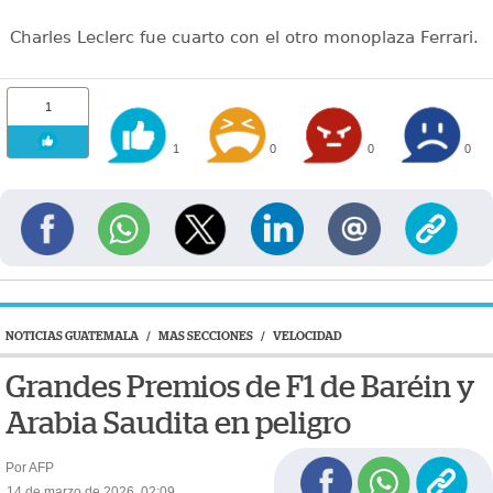
Charles Leclerc fue cuarto con el otro monoplaza Ferrari.
1
1
0
0
0
NOTICIAS GUATEMALA
/
MAS SECCIONES
/
VELOCIDAD
Grandes Premios de F1 de Baréin y
Arabia Saudita en peligro
Por AFP
14 de marzo de 2026, 02:09