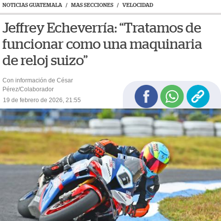
NOTICIAS GUATEMALA
/
MAS SECCIONES
/
VELOCIDAD
Jeffrey Echeverría: “Tratamos de
funcionar como una maquinaria
de reloj suizo”
Con información de César
Pérez/Colaborador
19 de febrero de 2026, 21:55