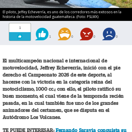
El piloto, Jeffey Echeverría, es uno de los corredores más exitosos en la
historia de la motovelocidad guatemalteca. (Foto: PSLMX)
1
1
0
0
0
El multicampeón nacional e internacional de
motovelocidad, Jeffrey Echeverría, inició con el pie
derecho el Campeonato 2026 de este deporte, al
hacerse con la victoria en la categoría reina del
motociclismo, 1000 cc.; con ello, el piloto ratificó su
buen momento, el cual viene de la temporada recién
pasada, en la cual también fue uno de los grandes
animadores del certamen, que se disputa en el
Autódromo Los Volcanes.
TE PUEDE INTERESAR:
Fernando Saravia conquista su