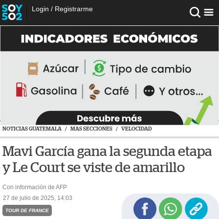
Login
/
Registrarme
NOTICIAS GUATEMALA
/
MAS SECCIONES
/
VELOCIDAD
Mavi García gana la segunda etapa
y Le Court se viste de amarillo
Con información de AFP
27 de julio de 2025, 14:03
TOUR DE FRANCE