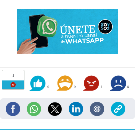
1
0
0
1
0