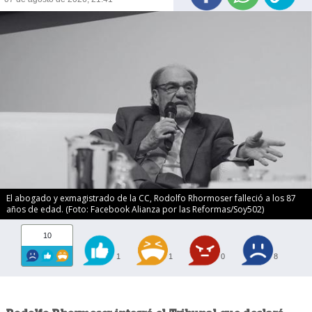
El abogado y exmagistrado de la CC, Rodolfo Rhormoser falleció a los 87
años de edad. (Foto: Facebook Alianza por las Reformas/Soy502)
10
1
1
0
8