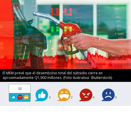
El MEM prevé que el desembolso total del subsidio cierre en
aproximadamente Q1,900 millones. (Foto ilustrativa: Shutterstock)
10
4
2
4
0