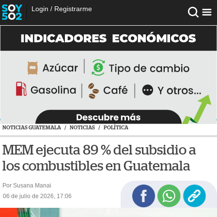
Login
/
Registrarme
NOTICIAS GUATEMALA
/
NOTICIAS
/
POLÍTICA
MEM ejecuta 89 % del subsidio a
los combustibles en Guatemala
Por Susana Manai
06 de julio de 2026, 17:06