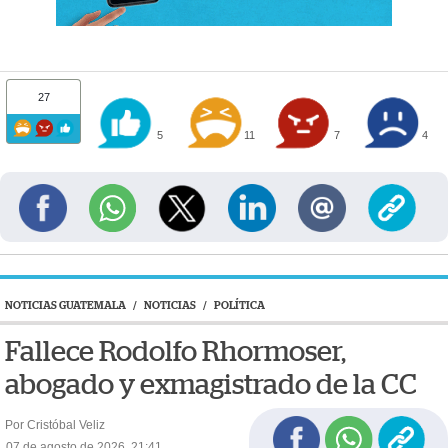
27
5
11
7
4
NOTICIAS GUATEMALA
/
NOTICIAS
/
POLÍTICA
Fallece Rodolfo Rhormoser,
abogado y exmagistrado de la CC
Por Cristóbal Veliz
07 de agosto de 2026, 21:41