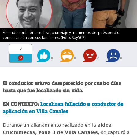
El conductor habría realizado un viaje y momentos después perdió
comunicación con sus familiares. (Foto: Soy502)
2
0
0
2
0
El conductor estuvo desaparecido por cuatro días
hasta que fue localizado sin vida.
EN CONTEXTO:
Localizan fallecido a conductor de
aplicación en Villa Canales
Durante un allanamiento realizado en la
aldea
Chichimecas, zona 3 de Villa Canales
, se capturó a