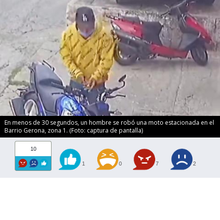
En menos de 30 segundos, un hombre se robó una moto estacionada en el
Barrio Gerona, zona 1. (Foto: captura de pantalla)
10
1
0
7
2