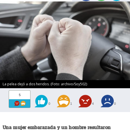
La pelea dejó a dos heridos. (Foto: archivo/Soy502)
5
0
1
4
0
Una mujer embarazada y un hombre resultaron