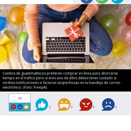
Cientos de guatemaltecos prefieren comprar en línea para ahorrarse
tiempo en el tráfico pero si eres uno de ellos debes tener cuidado si
recibes notificaciones o facturas sospechosas en tu bandeja de correo
electrónico. (Foto: Freepik)
13
2
3
4
4