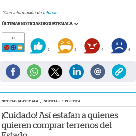
*Con información de
Infobae
ÚLTIMAS NOTICIAS DE GUATEMALA
13
2
3
4
4
NOTICIAS GUATEMALA
/
NOTICIAS
/
POLÍTICA
¡Cuidado! Así estafan a quienes
quieren comprar terrenos del
Estado