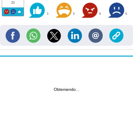
21
3
3
9
6
Obteniendo...