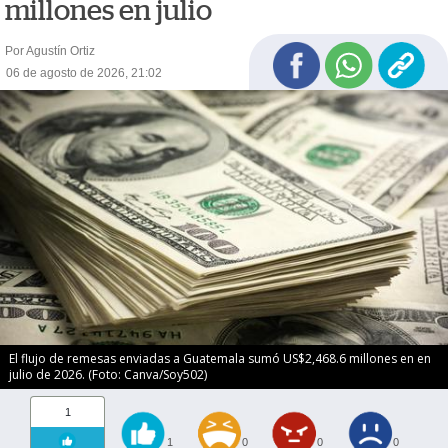
millones en julio
Por Agustín Ortiz
06 de agosto de 2026, 21:02
El flujo de remesas enviadas a Guatemala sumó US$2,468.6 millones en en
julio de 2026. (Foto: Canva/Soy502)
1
1
0
0
0