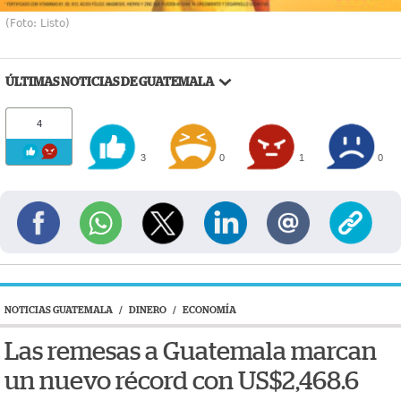
(Foto: Listo)
ÚLTIMAS NOTICIAS DE GUATEMALA
4
3
0
1
0
NOTICIAS GUATEMALA
/
DINERO
/
ECONOMÍA
Las remesas a Guatemala marcan
un nuevo récord con US$2,468.6