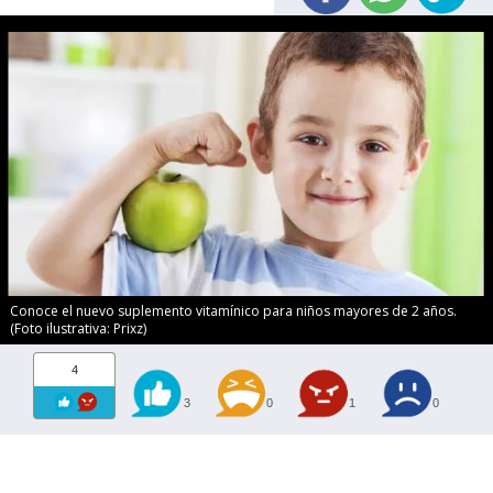
Conoce el nuevo suplemento vitamínico para niños mayores de 2 años.
(Foto ilustrativa: Prixz)
4
3
0
1
0