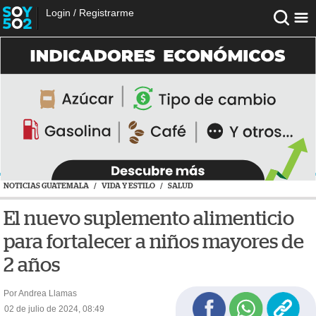
Login
/
Registrarme
NOTICIAS GUATEMALA
/
VIDA Y ESTILO
/
SALUD
El nuevo suplemento alimenticio
para fortalecer a niños mayores de
2 años
Por Andrea Llamas
02 de julio de 2024, 08:49