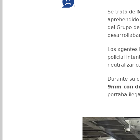
1
Se trata de
M
aprehendido
del Grupo de
desarrollaba
Los agentes 
policial inte
neutralizarlo
Durante su c
9mm con do
portaba ileg