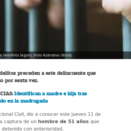
 Semáfoto Seguro. (Foto ilustrativa: iStock)
 delitos preceden a este delincuente que
o por sexta vez.
CIAS:
Identifican a madre e hija tras
do en la madrugada
cional Civil, dio a conocer este jueves 11 de
 la captura de un
hombre de 51 años
que
o detenido con anterioridad.