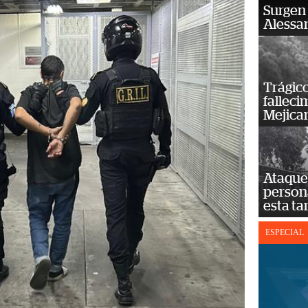
Surgen 
Alessan
Trágico
falleci
Mejica
Ataque 
persona
esta ta
ESPECIAL