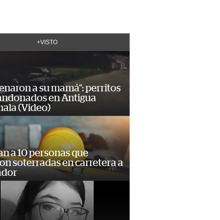
+VISTO
enaron a su mamá": perritos
andonados en Antigua
ala (Video)
an a 10 personas que
n soterradas en carretera a
ador