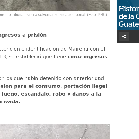
Histor
orre de tribunales para solventar su situación penal. (Foto: PNC)
de la 
Guat
ngresos a prisión
etención e identificación de Mairena con el
I-3, se estableció que tiene
cinco ingresos
or los que había detenido con anterioridad
sión para el consumo, portación ilegal
fuego, escándalo, robo y daños a la
rivada.