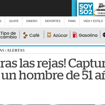
VERS
S
GUATE
DINERO
DEPORTES
FAMA
VIDA Y ESTILO
AS
/
ALERTAS
ras las rejas! Captu
a un hombre de 51 a