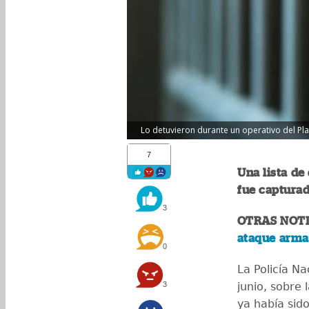
Lo detuvieron durante un operativo del Plan
7
Una lista de
fue capturad
3
OTRAS NOTI
ataque arma
0
La Policía Na
3
junio, sobre
ya había sid