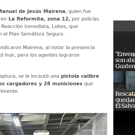
anuel de Jesús Mairena
, quien fue
 en
La Reformita, zona 12,
por policías
 Reacción Inmediata, Lobos, que
n el Plan Semáforo Seguro.
indicaron Mairena, al notar la presencia
"Enven
ntó huir, pero los agentes lograron
son ab
.
Guatem
aptura, se le incautó una
pistola calibre
s cargadores y 28 municiones
que
almente.
Rescat
quedaro
El Salv