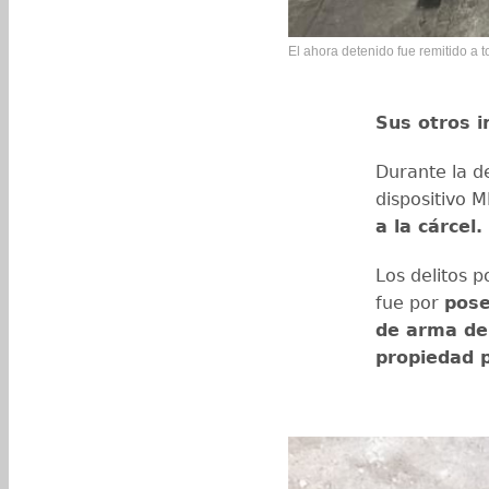
El ahora detenido fue remitido a t
Sus otros i
Durante la d
dispositivo M
a la cárcel.
Los delitos p
fue por
pose
de arma de 
propiedad p