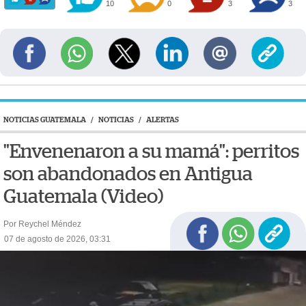
10
0
3
3
NOTICIAS GUATEMALA
/
NOTICIAS
/
ALERTAS
"Envenenaron a su mamá": perritos
son abandonados en Antigua
Guatemala (Video)
Por Reychel Méndez
07 de agosto de 2026, 03:31