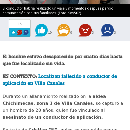
El conductor habría realizado un viaje y momentos después perdió
comunicación con sus familiares. (Foto: Soy502)
16
10
0
3
3
El hombre estuvo desaparecido por cuatro días hasta
que fue localizado sin vida.
EN CONTEXTO:
Localizan fallecido a conductor de
aplicación en Villa Canales
Durante un allanamiento realizado en la
aldea
Chichimecas, zona 3 de Villa Canales
, se capturó a
un hombre de 28 años, quien fue vinculado al
asesinato de un conductor de aplicación.
Se trata de
Cristian "N",
quien es requerido por un