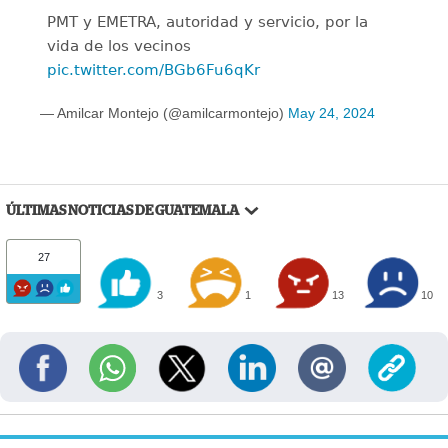
PMT y EMETRA, autoridad y servicio, por la
vida de los vecinos
pic.twitter.com/BGb6Fu6qKr
— Amilcar Montejo (@amilcarmontejo)
May 24, 2024
ÚLTIMAS NOTICIAS DE GUATEMALA
27
3
1
13
10