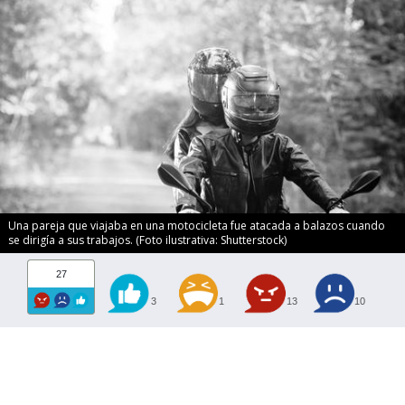
Una pareja que viajaba en una motocicleta fue atacada a balazos cuando
se dirigía a sus trabajos. (Foto ilustrativa: Shutterstock)
27
3
1
13
10