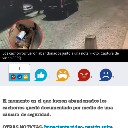
Los cachorros fueron abandonados junto a una nota. (Foto: Captura de
video RRSS)
8
0
1
4
3
El momento en el que fueron abandonados los
cachorros quedó documentado por medio de una
cámara de seguridad.
OTRAS NOTICIAS:
Impactante video: peatón sufre