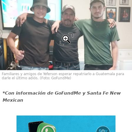
Familiares y amigos de Yeferson esperar repatriarlo a Guatemala para
darle el último adiós. (Foto: GoFundMe)
*Con información de GoFundMe y Santa Fe New
Mexican