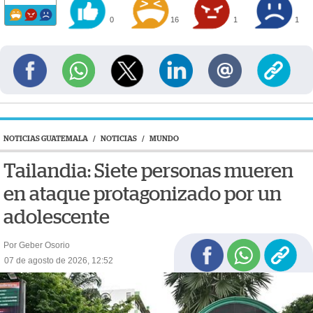
0
16
1
1
NOTICIAS GUATEMALA
/
NOTICIAS
/
MUNDO
Tailandia: Siete personas mueren
en ataque protagonizado por un
adolescente
Por Geber Osorio
07 de agosto de 2026, 12:52