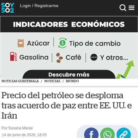
Login
/
Registrarme
NOTICIAS GUATEMALA
/
NOTICIAS
/
MUNDO
Precio del petróleo se desploma
tras acuerdo de paz entre EE. UU. e
Irán
Por Susana Manai
14 de junio de 2026, 18:05