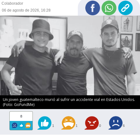
Colaborador
06 de agosto de 2026, 16:28
Un joven guatemalteco murió al sufrir un accidente vial en Estados Unidos.
(Foto: GoFundMe)
8
1
1
0
6