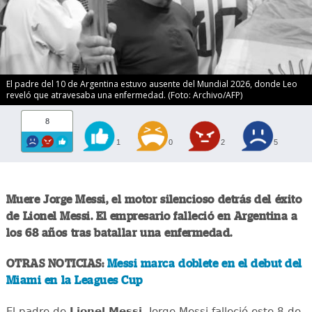
El padre del 10 de Argentina estuvo ausente del Mundial 2026, donde Leo
reveló que atravesaba una enfermedad. (Foto: Archivo/AFP)
8
1
0
2
5
Muere Jorge Messi, el motor silencioso detrás del éxito
de Lionel Messi. El empresario falleció en Argentina a
los 68 años tras batallar una enfermedad.
OTRAS NOTICIAS:
Messi marca doblete en el debut del
Miami en la Leagues Cup
El padre de
Lionel Messi
, Jorge Messi falleció este 8 de