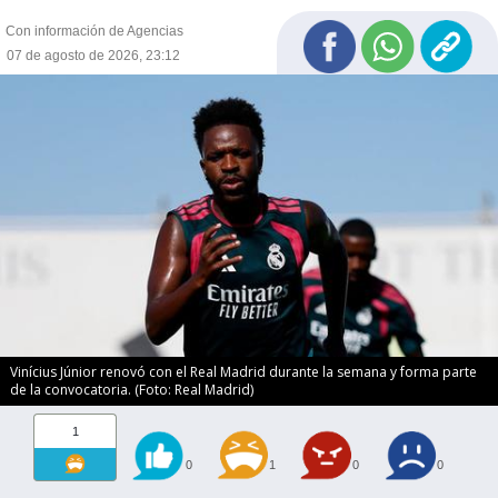
Con información de Agencias
07 de agosto de 2026, 23:12
Vinícius Júnior renovó con el Real Madrid durante la semana y forma parte
de la convocatoria. (Foto: Real Madrid)
1
0
1
0
0