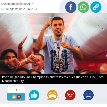
Con información de AFP
07 de agosto de 2026, 23:31
Rodri ha ganado una Champions y cuatro Premier League con el City. (Foto:
Manchester City)
4
0
2
2
0