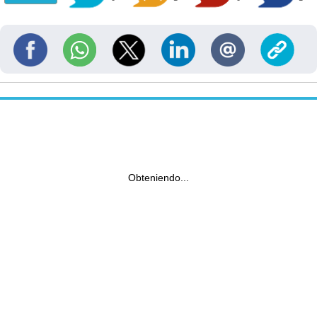
Obteniendo...