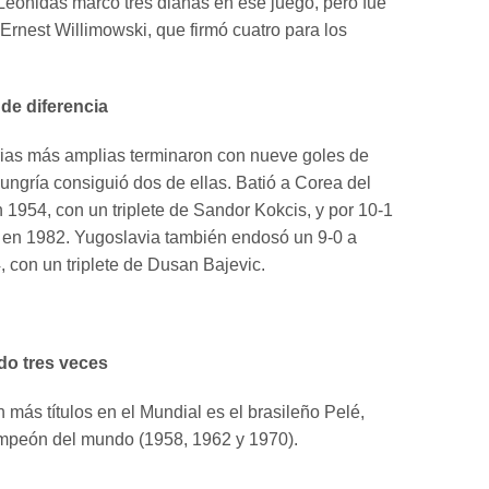
Leônidas marcó tres dianas en ese juego, pero fue
Ernest Willimowski, que firmó cuatro para los
de diferencia
orias más amplias terminaron con nueve goles de
Hungría consiguió dos de ellas. Batió a Corea del
n 1954, con un triplete de Sandor Kokcis, y por 10-1
 en 1982. Yugoslavia también endosó un 9-0 a
, con un triplete de Dusan Bajevic.
do tres veces
 más títulos en el Mundial es el brasileño Pelé,
ampeón del mundo (1958, 1962 y 1970).