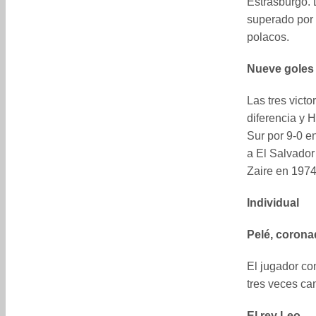
Estrasburgo. 
superado por 
polacos.
Nueve goles 
Las tres vict
diferencia y 
Sur por 9-0 e
a El Salvador
Zaire en 1974
Individual
Pelé, corona
El jugador con
tres veces c
El rey Leo