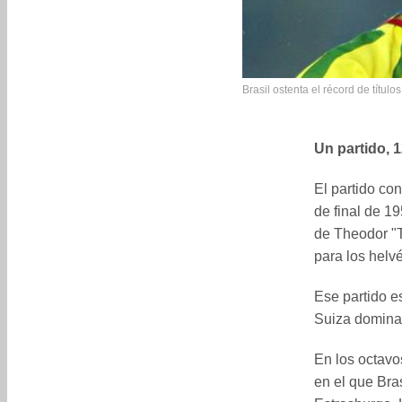
Brasil ostenta el récord de título
Un partido, 
El partido con
de final de 19
de Theodor "T
para los helvé
Ese partido e
Suiza dominab
En los octavo
en el que Bras