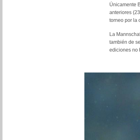
Únicamente Br
anteriores (2
torneo por la
La Mannschaft
también de se
ediciones no 