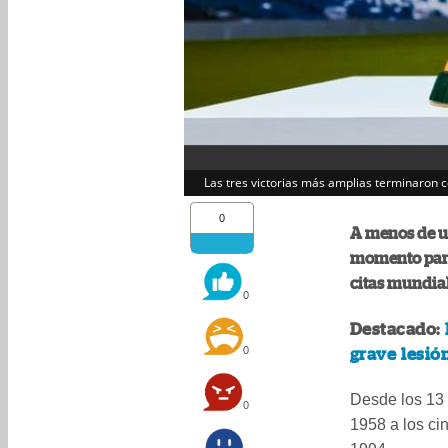
Las tres victorias más amplias terminaron c
0
A menos de un
momento para 
citas mundial
0
Destacado:
0
grave lesió
Desde los 13 
0
1958 a los ci