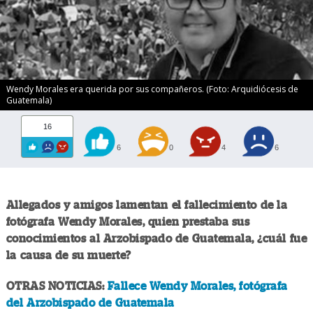
Wendy Morales era querida por sus compañeros. (Foto: Arquidiócesis de
Guatemala)
16
6
0
4
6
Allegados y amigos lamentan el fallecimiento de la
fotógrafa Wendy Morales, quien prestaba sus
conocimientos al Arzobispado de Guatemala, ¿cuál fue
la causa de su muerte?
OTRAS NOTICIAS:
Fallece Wendy Morales, fotógrafa
del Arzobispado de Guatemala