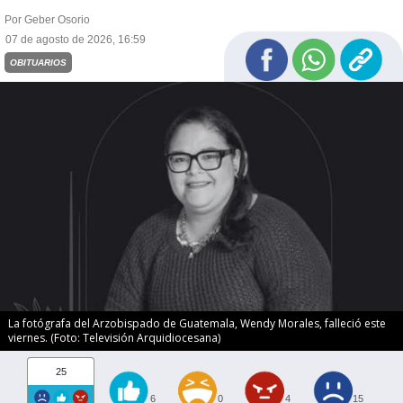
Por Geber Osorio
07 de agosto de 2026, 16:59
OBITUARIOS
La fotógrafa del Arzobispado de Guatemala, Wendy Morales, falleció este
viernes. (Foto: Televisión Arquidiocesana)
25
6
0
4
15