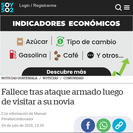
Login
/
Registrarme
NOTICIAS GUATEMALA
/
NOTICIAS
/
COMUNIDAD
Fallece tras ataque armado luego
de visitar a su novia
Con información de Manuel
Peralta/colaborador
04 de julio de 2026, 15:26