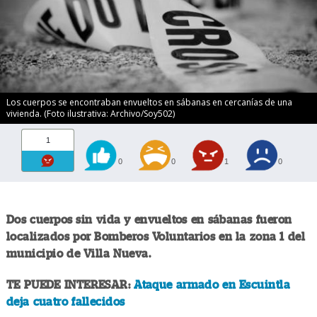
Los cuerpos se encontraban envueltos en sábanas en cercanías de una
vivienda. (Foto ilustrativa: Archivo/Soy502)
1
0
0
1
0
Dos cuerpos sin vida y envueltos en sábanas fueron
localizados por Bomberos Voluntarios en la zona 1 del
municipio de Villa Nueva.
TE PUEDE INTERESAR:
Ataque armado en Escuintla
deja cuatro fallecidos