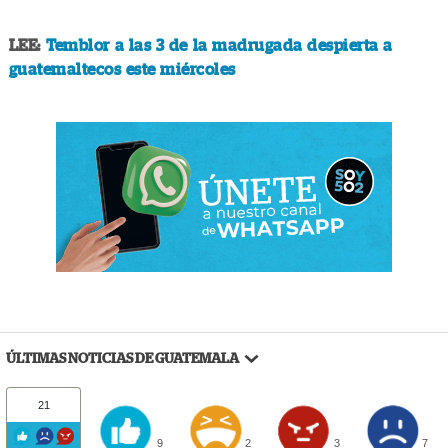
LEE:
Temblor a las 3 de la madrugada despierta a
guatemaltecos este miércoles
ÚLTIMAS NOTICIAS DE GUATEMALA
21
9
2
3
7