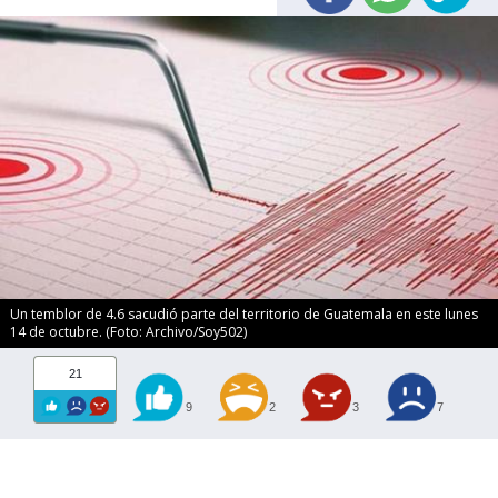
Un temblor de 4.6 sacudió parte del territorio de Guatemala en este lunes
14 de octubre. (Foto: Archivo/Soy502)
21
9
2
3
7