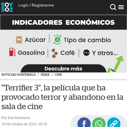
Login
/
Registrarme
NOTICIAS GUATEMALA
/
FAMA
/
CINE
"Terrifier 3", la película que ha
provocado terror y abandono en la
sala de cine
Por Ilsie Rebolorio
29 de octubre de 2024, 09:18