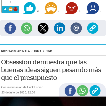
7
3
3
1
0
NOTICIAS GUATEMALA
/
FAMA
/
CINE
Obsession demuestra que las
buenas ideas siguen pesando más
que el presupuesto
Con información de Erick Espino
23 de julio de 2026, 22:56