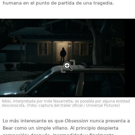
humana en el punto de partida de una tragedia.
Nikki, interpretada por Inde Navarrette, es poseída por alguna entidad
desconocida. (Foto: captura del tráiler oficial / Universal Pictures)
Lo más interesante es que
Obsession
nunca presenta a
Bear como un simple villano. Al principio despierta