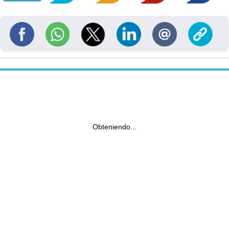
Obteniendo...