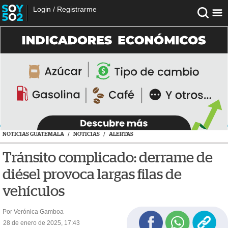
Login
/
Registrarme
NOTICIAS GUATEMALA
/
NOTICIAS
/
ALERTAS
Tránsito complicado: derrame de
diésel provoca largas filas de
vehículos
Por Verónica Gamboa
28 de enero de 2025, 17:43