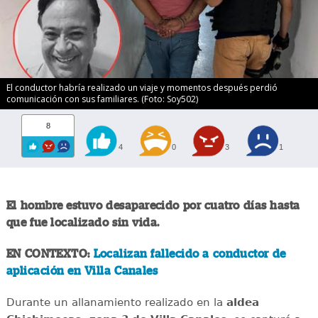
El conductor habría realizado un viaje y momentos después perdió
comunicación con sus familiares. (Foto: Soy502)
8
4
0
3
1
El hombre estuvo desaparecido por cuatro días hasta
que fue localizado sin vida.
EN CONTEXTO:
Localizan fallecido a conductor de
aplicación en Villa Canales
Durante un allanamiento realizado en la
aldea