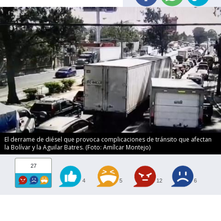
El derrame de diésel que provoca complicaciones de tránsito que afectan
la Bolívar y la Aguilar Batres. (Foto: Amílcar Montejo)
27
4
5
12
6