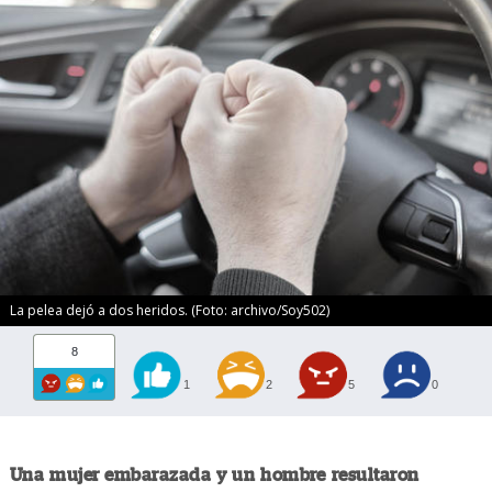
La pelea dejó a dos heridos. (Foto: archivo/Soy502)
8
1
2
5
0
Una mujer embarazada y un hombre resultaron