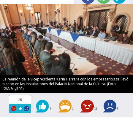
La reunión de la vicepresidenta Karin Herrera con los empresarios se llevó
a cabo en las instalaciones del Palacio Nacional de la Cultura. (Foto:
IGM/Soy502)
25
7
1
11
6