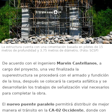
La estructura cuenta con una cimentación basada en pilotes de 15
metros de profundidad y 3.75 metros de diámetro. (Foto: SCSP)
De acuerdo con el ingeniero
Marvin Castellanos
, a
cargo del proyecto, una vez finalizada la
superestructura se procederá con el armado y fundición
de la losa, después se colocará la carpeta asfáltica y se
desarrollarán los trabajos de señalización vial necesarios
para completar la obra.
El
nuevo puente paralelo
permitirá distribuir de mejor
manera el tránsito en la
CA-02 Occidente
, donde con