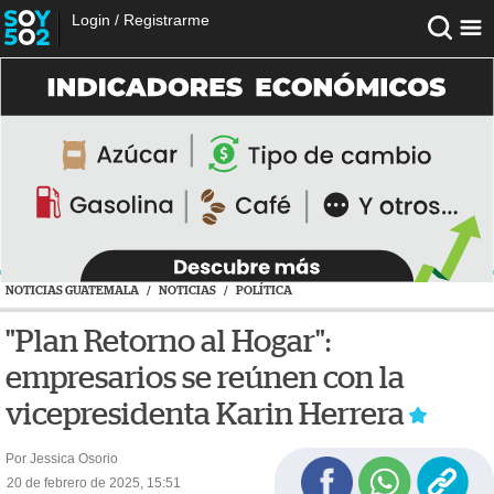
Login
/
Registrarme
NOTICIAS GUATEMALA
/
NOTICIAS
/
POLÍTICA
"Plan Retorno al Hogar":
empresarios se reúnen con la
vicepresidenta Karin Herrera
Por Jessica Osorio
20 de febrero de 2025, 15:51