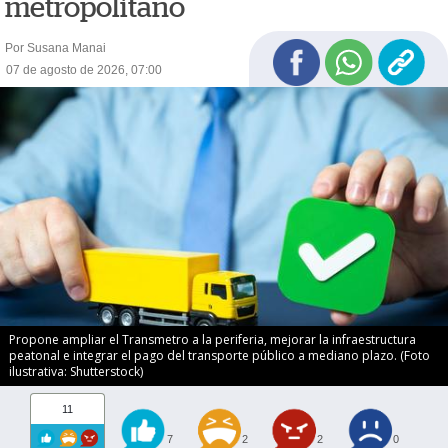
metropolitano
Por Susana Manai
07 de agosto de 2026, 07:00
Propone ampliar el Transmetro a la periferia, mejorar la infraestructura
peatonal e integrar el pago del transporte público a mediano plazo. (Foto
ilustrativa: Shutterstock)
11
7
2
2
0