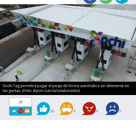
Xochi Tag permitirá pagar el peaje de forma automática sin detenerse en
las garitas. (Foto: Byron García/colaborador)
19
10
3
6
0