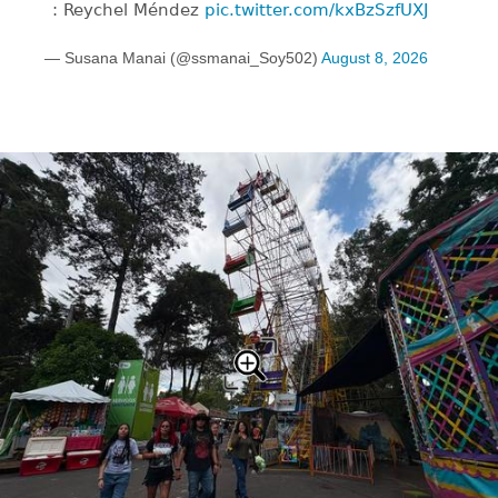
: Reychel Méndez
pic.twitter.com/kxBzSzfUXJ
— Susana Manai (@ssmanai_Soy502)
August 8, 2026