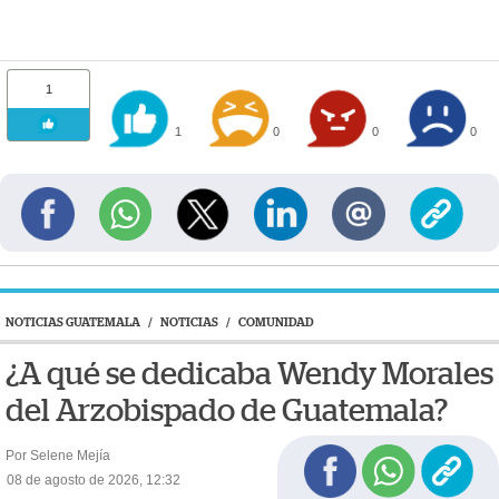
1
1
0
0
0
NOTICIAS GUATEMALA
/
NOTICIAS
/
COMUNIDAD
¿A qué se dedicaba Wendy Morales
del Arzobispado de Guatemala?
Por Selene Mejía
08 de agosto de 2026, 12:32