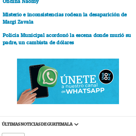
Ondina Naomy
Misterio e inconsistencias rodean la desaparición de
Margi Zavala
Policía Municipal acordonó la escena donde murió su
padre, un cambista de dólares
ÚLTIMAS NOTICIAS DE GUATEMALA