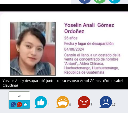
Yoselin Analy desapareció junto con su esposo Arnol Gómez. (Foto: Isabel-
Claudina)
28
4
0
7
17