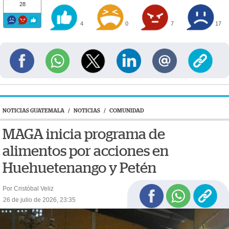
28
4
0
7
17
NOTICIAS GUATEMALA
/
NOTICIAS
/
COMUNIDAD
MAGA inicia programa de
alimentos por acciones en
Huehuetenango y Petén
Por Cristóbal Veliz
26 de julio de 2026, 23:35