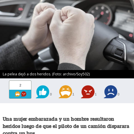
La pelea dejó a dos heridos. (Foto: archivo/Soy502)
2
0
1
1
0
Una mujer embarazada y un hombre resultaron
heridos luego de que el piloto de un camión disparara
contra un bus.