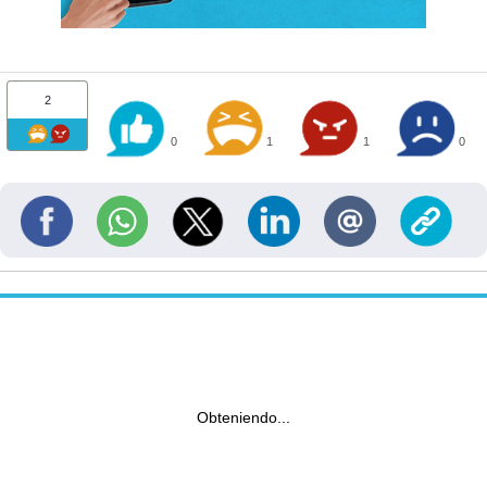
2
0
1
1
0
Obteniendo...