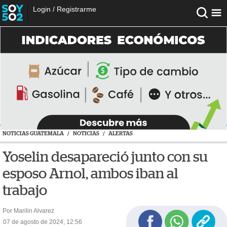
Login
/
Registrarme
NOTICIAS GUATEMALA
/
NOTICIAS
/
ALERTAS
Yoselin desapareció junto con su
esposo Arnol, ambos iban al
trabajo
Por Marilin Alvarez
07 de agosto de 2024, 12:56