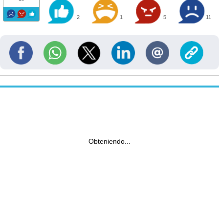
2
1
5
11
Obteniendo...