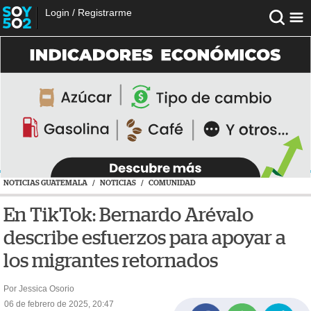
Login
/
Registrarme
NOTICIAS GUATEMALA
/
NOTICIAS
/
COMUNIDAD
En TikTok: Bernardo Arévalo
describe esfuerzos para apoyar a
los migrantes retornados
Por Jessica Osorio
06 de febrero de 2025, 20:47