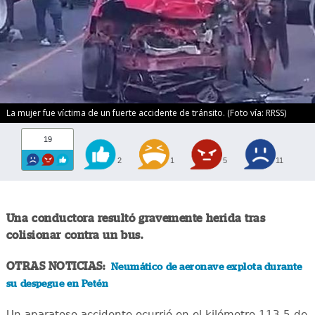
La mujer fue víctima de un fuerte accidente de tránsito. (Foto vía: RRSS)
19
2
1
5
11
Una conductora resultó gravemente herida tras
colisionar contra un bus.
OTRAS NOTICIAS:
Neumático de aeronave explota durante
su despegue en Petén
Un aparatoso accidente ocurrió en el kilómetro 113.5 de