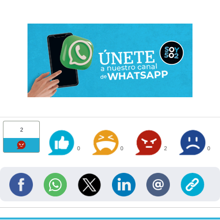
2
0
0
2
0