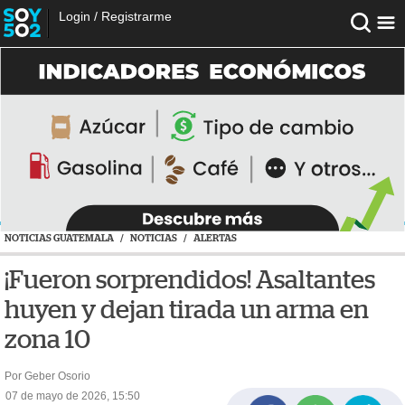
Login
/
Registrarme
NOTICIAS GUATEMALA
/
NOTICIAS
/
ALERTAS
¡Fueron sorprendidos! Asaltantes
huyen y dejan tirada un arma en
zona 10
Por Geber Osorio
07 de mayo de 2026, 15:50