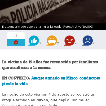
El ataque armado dejó a una mujer fallecida. (Foto: Archivo/Soy502)
2
0
0
2
0
La víctima de 19 años fue reconocida por familiares
que acudieron a la escena.
EN CONTEXTO:
Ataque armado en Mixco: conductora
pierde la vida
La noche de este viernes 7 de agosto se registró un
ataque armado en
Mixco
, que dejó a una mujer
fallecida dentro de su vehículo.