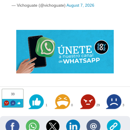
— Vichoguate (@vichoguate)
August 7, 2026
33
1
0
29
3