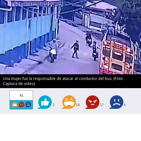
Una mujer fue la responsable de atacar al conductor del bus. (Foto:
Captura de video)
41
2
18
17
4