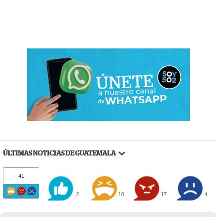
ÚLTIMAS NOTICIAS DE GUATEMALA
41
2
18
17
4