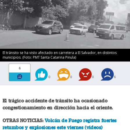
El tránsito se ha visto afectado en carretera a El Salvador, en distintos
municipios. (Foto: PMT Santa Catarina Pinula)
6
0
0
0
6
El trágico accidente de tránsito ha ocasionado
congestionamiento en dirección hacia el oriente.
OTRAS NOTICIAS:
Volcán de Fuego registra fuertes
retumbos y explosiones este viernes (videos)