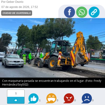
Por Geber Osorio
07 de agosto de 2026, 17:52
CIUDAD DE GUATEMALA
Con maquinaria pesada se encuentran trabajando en el lugar. (Foto: Fredy
Hernández/Soy502)
1
1
0
0
0