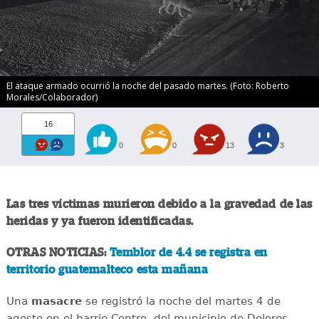
El ataque armado ocurrió la noche del pasado martes. (Foto: Roberto
Morales/Colaborador)
16
0
0
13
3
Las tres víctimas murieron debido a la gravedad de las
heridas y ya fueron identificadas.
OTRAS NOTICIAS:
Temblor de 4.4 se registra en
territorio guatemalteco esta mañana
Una
masacre
se registró la noche del martes 4 de
agosto en el barrio Centro, del municipio de Dolores,