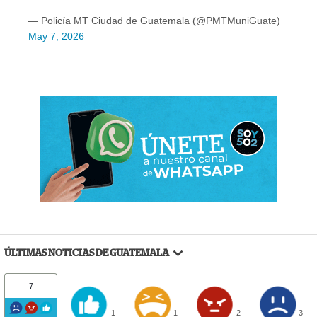
— Policía MT Ciudad de Guatemala (@PMTMuniGuate)
May 7, 2026
ÚLTIMAS NOTICIAS DE GUATEMALA
7
1
1
2
3