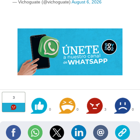
— Vichoguate (@vichoguate)
August 6, 2026
3
0
0
3
0