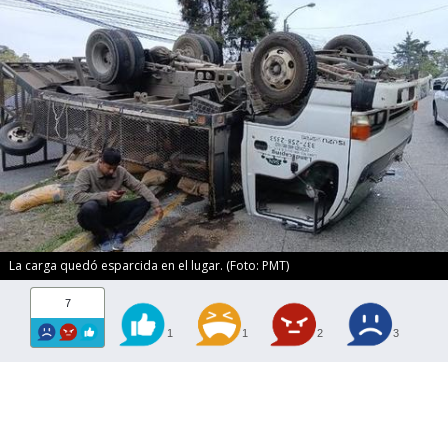
La carga quedó esparcida en el lugar. (Foto: PMT)
7
1
1
2
3