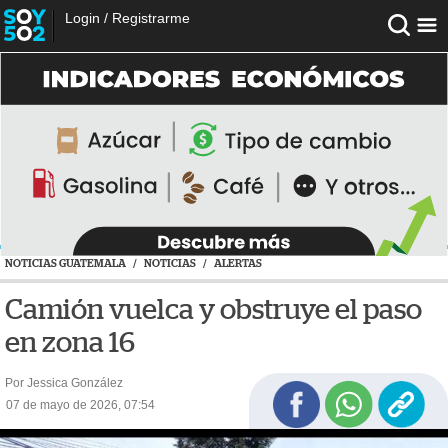
Login
/
Registrarme
NOTICIAS GUATEMALA
/
NOTICIAS
/
ALERTAS
Camión vuelca y obstruye el paso
en zona 16
Por Jessica González
07 de mayo de 2026, 07:54