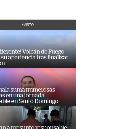
+VISTO
diferente! Volcán de Fuego
su apariencia tras finalizar
ón
ala suma numerosas
as en una jornada
dable en Santo Domingo
an a presunto responsable