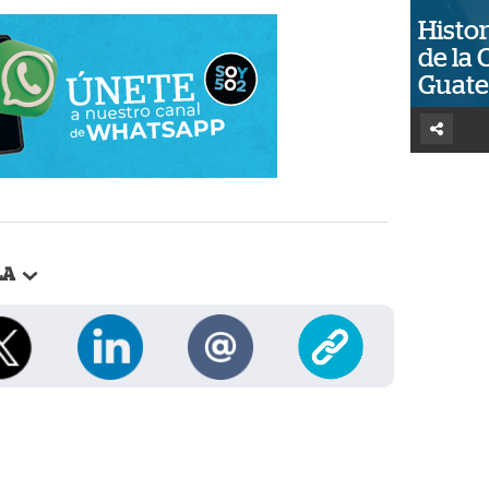
Histor
de la 
Guat
LA