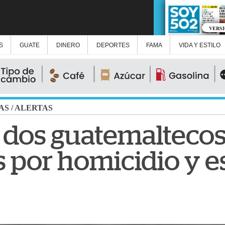
VERS
S
GUATE
DINERO
DEPORTES
FAMA
VIDA Y ESTILO
AS
/
ALERTAS
 dos guatemalteco
 por homicidio y e