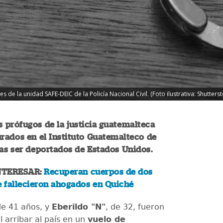
s de la unidad SAFE-DEIC de la Policía Nacional Civil. (Foto ilustrativa: Shutterst
prófugos de la justicia guatemalteca
rados en el Instituto Guatemalteco de
as ser deportados de Estados Unidos.
NTERESAR:
Recuperan cuerpos de dos
 fallecieron ahogados en Quiché
de 41 años, y
Eberildo "N"
, de 32, fueron
 arribar al país en un
vuelo de