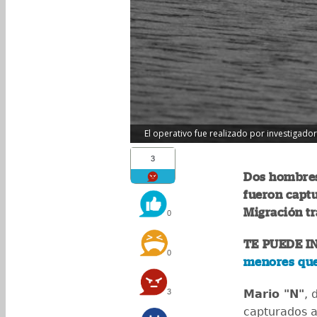
El operativo fue realizado por investigadore
3
Dos hombres 
fueron captu
Migración tr
0
TE PUEDE I
0
menores que
3
Mario "N"
, 
capturados al