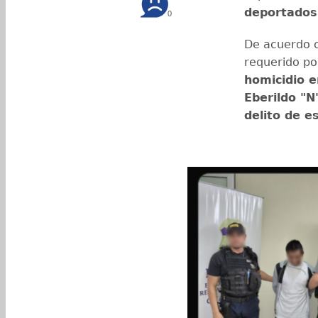
deportados
0
De acuerdo c
requerido po
homicidio e
Eberildo "N
delito de e