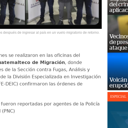
del cr
aplicac
s después de ingresar al país en un vuelo migratorio de retorno.
Vecino
de pre
ataque
es se realizaron en las oficinas del
Guatemalteco de Migración
, donde
s de la Sección contra Fugas, Análisis y
de la División Especializada en Investigación
Volcán 
FE-DEIC) confirmaron las órdenes de
erupció
ESPECIAL
 fueron reportadas por agentes de la Policía
l (PNC)