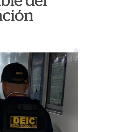
ble del
ación