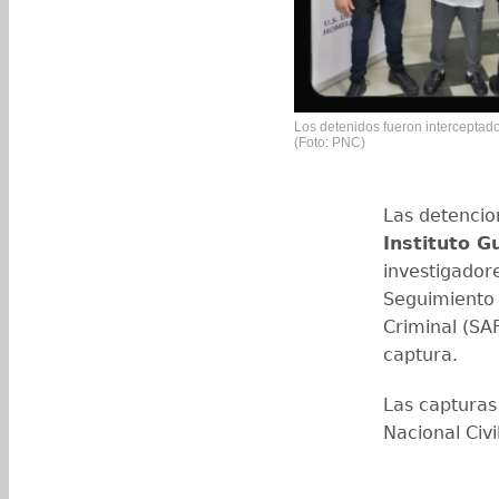
Los detenidos fueron interceptado
(Foto: PNC)
Las detencion
Instituto 
investigadore
Seguimiento 
Criminal (SA
captura.
Las capturas
Nacional Civi