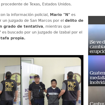
procedente de Texas, Estados Unidos.
on la información policial,
Mario "N"
es
r un juzgado de San Marcos por el
delito de
n grado de tentativa
, mientras que
"
es buscado por un juzgado de Izabal por el
stafa propia.
¡Se ve 
cambia 
erupci
Guatem
medall
inolvi
Captur