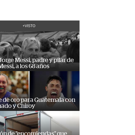
+VISTO
orge Messi, padre y pilar de
Messi, a los 68 años
e de oro para Guatemala con
ado y Chiroy
ión de "encomiendas" que