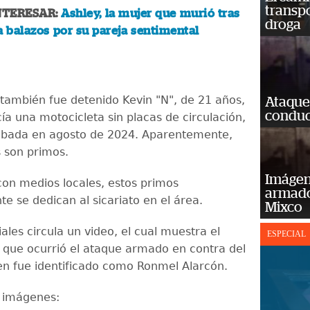
transp
NTERESAR:
Ashley, la mujer que murió tras
droga
a balazos por su pareja sentimental
 también fue detenido Kevin "N", de 21 años,
Ataque
conduct
ía una motocicleta sin placas de circulación,
robada en agosto de 2024. Aparentemente,
s son primos.
Imágene
on medios locales, estos primos
armado
e se dedican al sicariato en el área.
Mixco
ales circula un video, el cual muestra el
ESPECIAL
ue ocurrió el ataque armado en contra del
en fue identificado como Ronmel Alarcón.
s imágenes: