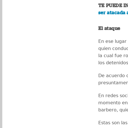
TE PUEDE I
ser atacada 
El ataque
En ese lugar
quien conduc
la cual fue 
los detenido
De acuerdo c
presuntament
En redes soci
momento en q
barbero, qui
Estas son la