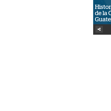
Histor
de la 
Guat