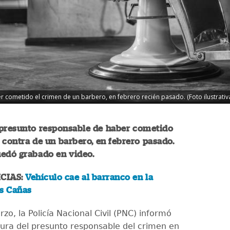
cometido el crimen de un barbero, en febrero recién pasado. (Foto ilustrativa
 presunto responsable de haber cometido
 contra de un barbero, en febrero pasado.
uedó grabado en video.
CIAS:
Vehículo cae al barranco en la
as Cañas
zo, la Policía Nacional Civil (PNC) informó
tura del presunto responsable del crimen en