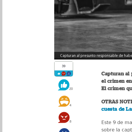
Capturan al presunto responsable de haber 
39
Capturan al
el crimen en
El crimen q
20
OTRAS NOTI
4
cuesta de L
8
Este 9 de mar
sobre la cap