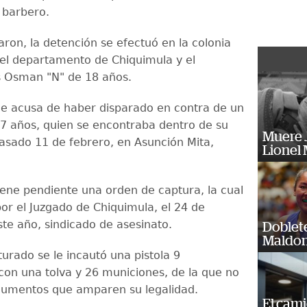
 barbero.
aron, la detención se efectuó en la colonia
 el departamento de Chiquimula y el
s Osman "N" de 18 años.
e acusa de haber disparado en contra de un
7 años, quien se encontraba dentro de su
Muere J
pasado 11 de febrero, en Asunción Mita,
Lionel 
ene pendiente una orden de captura, la cual
por el Juzgado de Chiquimula, el 24 de
ste año, sindicado de asesinato.
Doblet
Maldon
urado se le incautó una pistola 9
con una tolva y 26 municiones, de la que no
cumentos que amparen su legalidad.
El cam