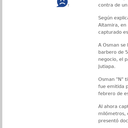
contra de un
7
Según explic
Altamira, en
capturado e
A Osman se l
barbero de 5
negocio, el 
Jutiapa.
Osman "N" ti
fue emitida 
febrero de e
Al ahora capt
milómetros, 
presentó do