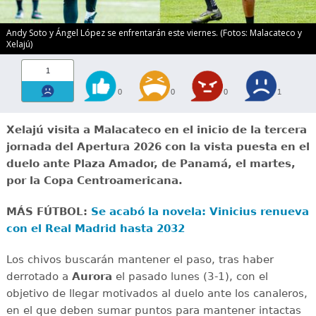
Andy Soto y Ángel López se enfrentarán este viernes. (Fotos: Malacateco y
Xelajú)
1
0
0
0
1
Xelajú visita a Malacateco en el inicio de la tercera
jornada del Apertura 2026 con la vista puesta en el
duelo ante Plaza Amador, de Panamá, el martes,
por la Copa Centroamericana.
MÁS FÚTBOL:
Se acabó la novela: Vinicius renueva
con el Real Madrid hasta 2032
Los chivos buscarán mantener el paso, tras haber
derrotado a
Aurora
el pasado lunes (3-1), con el
objetivo de llegar motivados al duelo ante los canaleros,
en el que deben sumar puntos para mantener intactas