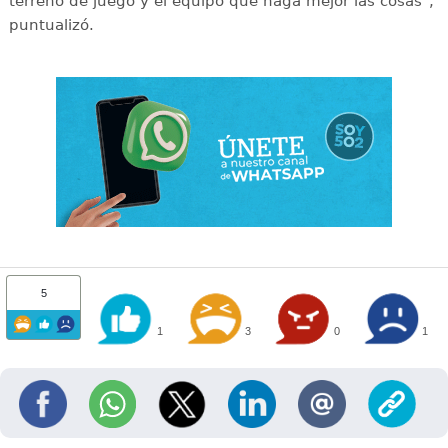
terreno de juego y el equipo que haga mejor las cosas",
puntualizó.
5
1
3
0
1