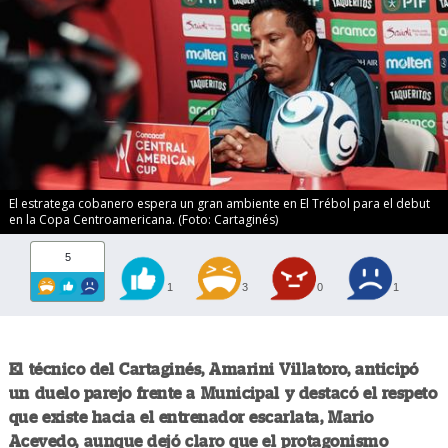
El estratega cobanero espera un gran ambiente en El Trébol para el debut
en la Copa Centroamericana. (Foto: Cartaginés)
5
1
3
0
1
El técnico del Cartaginés, Amarini Villatoro, anticipó
un duelo parejo frente a Municipal y destacó el respeto
que existe hacia el entrenador escarlata, Mario
Acevedo, aunque dejó claro que el protagonismo