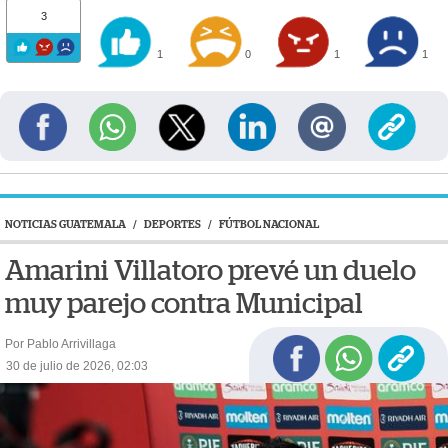
3
1
0
1
1
NOTICIAS GUATEMALA
/
DEPORTES
/
FÚTBOL NACIONAL
Amarini Villatoro prevé un duelo
muy parejo contra Municipal
Por Pablo Arrivillaga
30 de julio de 2026, 02:03