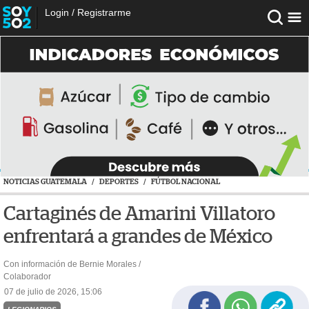
Login
/
Registrarme
NOTICIAS GUATEMALA
/
DEPORTES
/
FÚTBOL NACIONAL
Cartaginés de Amarini Villatoro
enfrentará a grandes de México
Con información de Bernie Morales /
Colaborador
07 de julio de 2026, 15:06