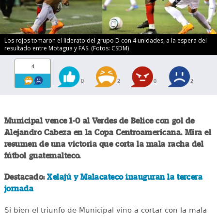
Los rojos tomaron el liderato del grupo D con 4 unidades, a la espera del
resultado entre Motagua y FAS. (Fotos: CSDM)
4
0
2
0
2
Municipal vence 1-0 al Verdes de Belice con gol de
Alejandro Cabeza en la Copa Centroamericana. Mira el
resumen de una victoria que corta la mala racha del
fútbol guatemalteco.
Destacado:
Xelajú y Malacateco inauguran la tercera
jornada
Si bien el triunfo de Municipal vino a cortar con la mala