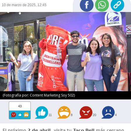
10 de marzo de 2025, 12:45
(Fotografía por: Content Marketing Soy 502)
43
11
8
20
4
El próximo
2 de abril,
visita tu
Taco Bell
más cercano