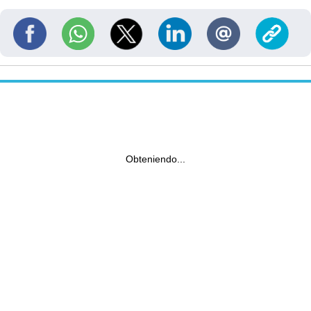
Obteniendo...