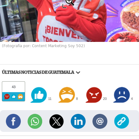
(Fotografía por: Content Marketing Soy 502)
ÚLTIMAS NOTICIAS DE GUATEMALA
43
11
8
20
4