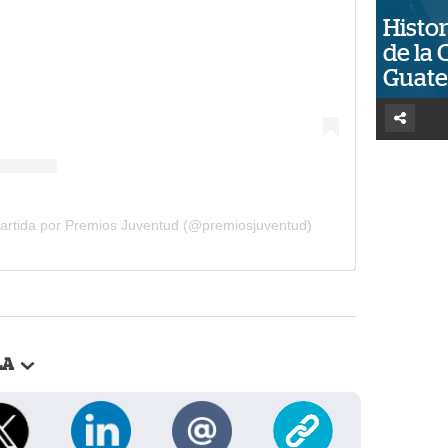
Histor
de la 
Guat
artida por Premios Juventud (@premiosjuventud)
LA