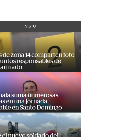
+VISTO
s de zona 14 comparten foto
suntos responsables de
 armado
ala suma numerosas
as en una jornada
dable en Santo Domingo
e el nuevo soldado del