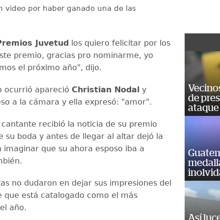
n video por haber ganado una de las
Premios Juvetud
los quiero felicitar por los
ste premio, gracias pro nominarme, yo
mos el próximo año", dijo.
Vecino
o ocurrió apareció
Christian Nodal
y
de pre
o a la cámara y ella expresó: "amor".
ataque
 cantante recibió la noticia de su premio
de su boda y antes de llegar al altar dejó la
n imaginar que su ahora esposo iba a
Guatem
mbién.
medall
inolvi
tas no dudaron en dejar sus impresiones del
e que está catalogado como el más
el año.
Así luc