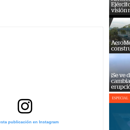
Ejércit
visión
AeroMet
constr
¡Se ve 
cambia 
erupci
ESPECIAL
esta publicación en Instagram