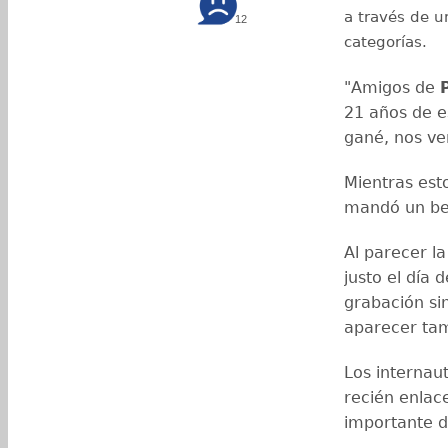
a través de u
12
categorías.
"Amigos de
21 años de e
gané, nos ve
Mientras est
mandó un bes
Al parecer la
justo el día 
grabación si
aparecer ta
Los internau
recién enlac
importante d