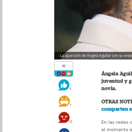
La aparición de Ángela Aguilar con su vesti
35
Ángela Agui
juventud y 
novia.
5
OTRAS NOTI
7
comparten s
11
En las redes o
el momento e