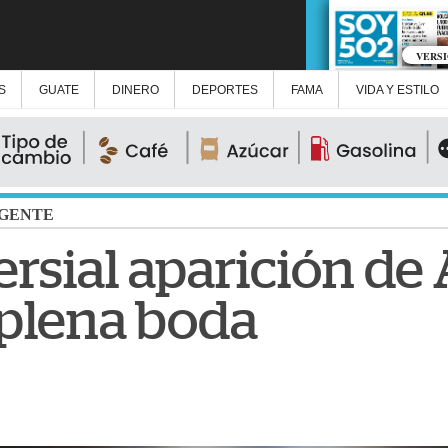
VERS
S
GUATE
DINERO
DEPORTES
FAMA
VIDA Y ESTILO
GENTE
ersial aparición de
 plena boda