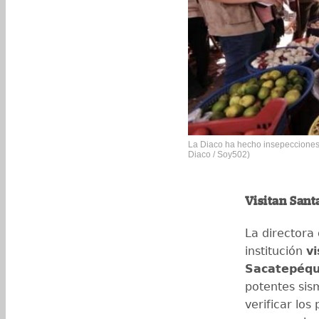
La Diaco ha hecho insepecciones 
Diaco / Soy502)
Visitan Sant
La directora
institución
v
Sacatepéqu
potentes sis
verificar los