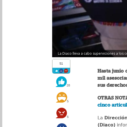
La Diaco lleva a cabo superviciones a los c
51
Hasta junio 
mil asesoría
sus derecho
28
OTRAS NOT
5
cinco artícu
6
La
Direcció
(Diaco)
info