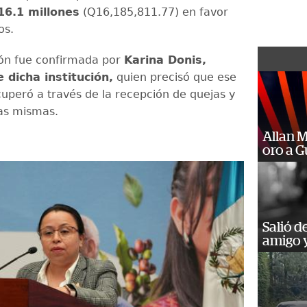
16.1 millones
(Q16,185,811.77) en favor
os.
ón fue confirmada por
Karina Donis,
e dicha institución,
quien precisó que ese
uperó a través de la recepción de quejas y
las mismas.
Allan 
oro a 
Salió d
amigo y