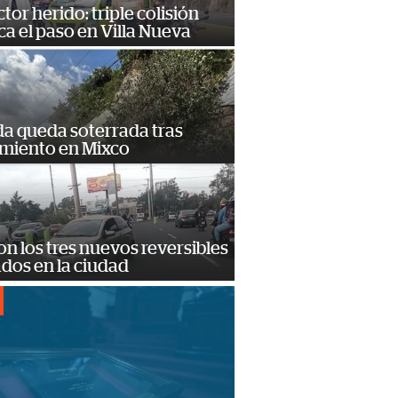
or herido: triple colisión
a el paso en Villa Nueva
da queda soterrada tras
amiento en Mixco
on los tres nuevos reversibles
ados en la ciudad