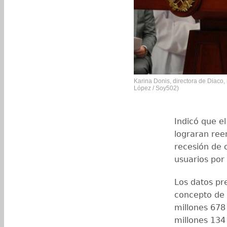
Karina Donis, directora de Diaco, 
López / Soy502)
Indicó que el
lograran ree
recesión de c
usuarios por 
Los datos pr
concepto de
millones 678 
millones 134