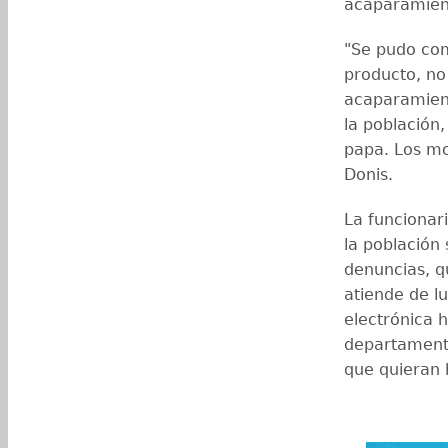
acaparamien
"Se pudo com
producto, no
acaparamient
la población,
papa. Los mo
Donis.
La funcionar
la población
denuncias, q
atiende de l
electrónica h
departamenta
que quieran 