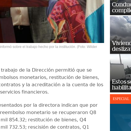
Conduct
complic
Vivien
informó sobre el trabajo hecho por la institución. (Foto: Wilder
desliz
 trabajo de la Dirección permitió que se
mbolsos monetarios, restitución de bienes,
Estos s
ontratos y la acreditación a la cuenta de los
habilit
servicios financieros.
ESPECIAL
esentados por la directora indican que por
 reembolso monetario se recuperaron Q8
mil 854.32; restitución de bienes, Q4
 mil 732.53; rescisión de contratos, Q1