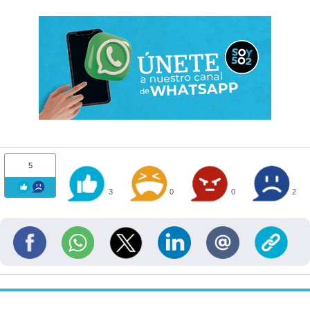
5
3
0
0
2