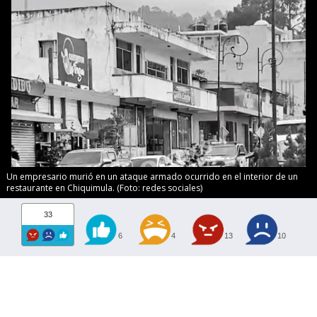
Un empresario murió en un ataque armado ocurrido en el interior de un
restaurante en Chiquimula. (Foto: redes sociales)
33
6
4
13
10