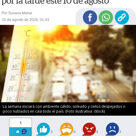
por la tarde este 10 de agosto
Por Susana Manai
10 de agosto de 2026, 01:43
La semana iniciará con ambiente cálido, soleado y cielos despejados o
poco nublados en casi todo el país. (Foto ilustrativa: iStock)
5
3
0
0
2