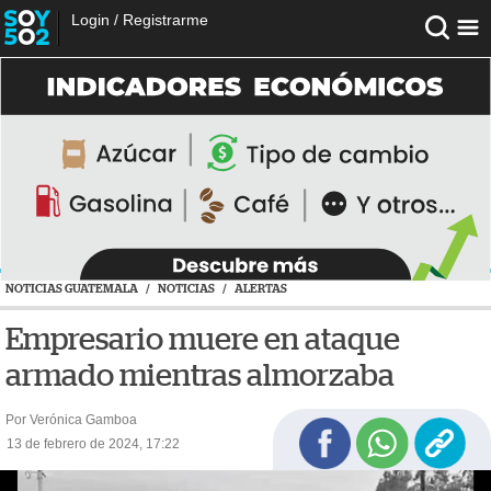
Login
/
Registrarme
NOTICIAS GUATEMALA
/
NOTICIAS
/
ALERTAS
Empresario muere en ataque
armado mientras almorzaba
Por Verónica Gamboa
13 de febrero de 2024, 17:22