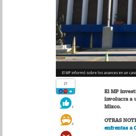
El MP informó sobre los avances en un caso
27
El MP invest
involucra a
Mixco.
4
OTRAS NOTI
4
enfrentas a 