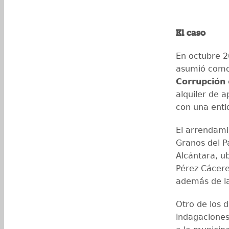
El caso
En octubre 
asumió como 
Corrupción
alquiler de 
con una enti
El arrendami
Granos del P
Alcántara, u
Pérez Cácere
además de l
Otro de los d
indagaciones