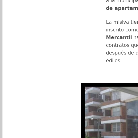
a la municip
de apartam
La misiva ti
inscrito com
Mercantil
ha
contratos qu
después de q
ediles.