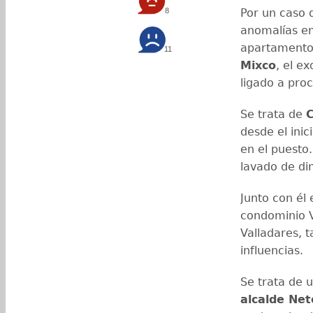
8
Por un caso 
anomalías en
apartamento
11
Mixco
, el e
ligado a pro
Se trata de
C
desde el inic
en el puesto.
lavado de di
Junto con él
condominio V
Valladares, 
influencias.
Se trata de 
alcalde Net