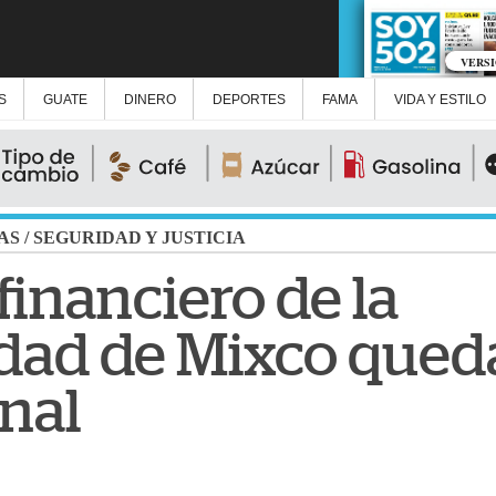
VERS
S
GUATE
DINERO
DEPORTES
FAMA
VIDA Y ESTILO
AS
/
SEGURIDAD Y JUSTICIA
financiero de la
dad de Mixco queda
nal