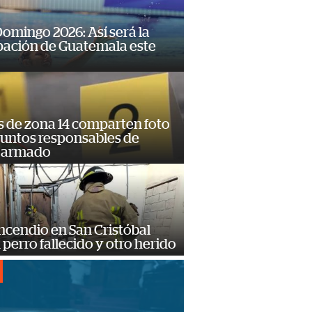
omingo 2026: Así será la
pación de Guatemala este
s de zona 14 comparten foto
suntos responsables de
 armado
ncendio en San Cristóbal
 perro fallecido y otro herido