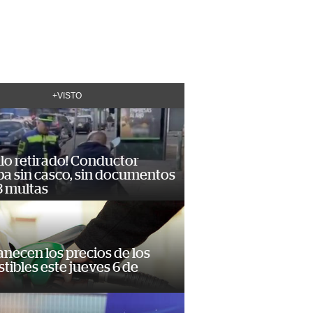
+VISTO
lo retirado! Conductor
ba sin casco, sin documentos
3 multas
necen los precios de los
ibles este jueves 6 de