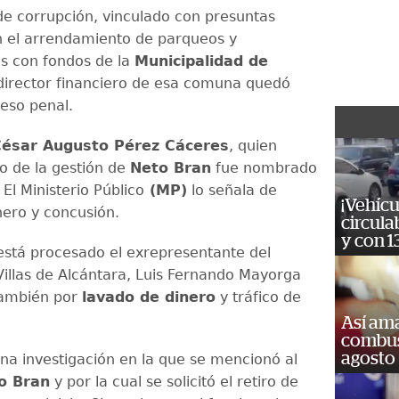
de corrupción, vinculado con presuntas
 el arrendamiento de parqueos y
s con fondos de la
Municipalidad de
xdirector financiero de esa comuna quedó
ceso penal.
ésar Augusto Pérez Cáceres
, quien
io de la gestión de
Neto Bran
fue nombrado
 El Ministerio Público
(MP)
lo señala de
¡Vehícu
nero y concusión.
circula
y con 1
 está procesado el exrepresentante del
illas de Alcántara, Luis Fernando Mayorga
también por
lavado de dinero
y tráfico de
Así ama
combust
agosto
una investigación en la que se mencionó al
o Bran
y por la cual se solicitó el retiro de