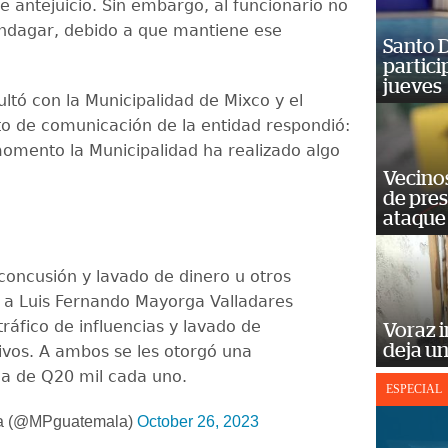
e antejuicio. Sin embargo, al funcionario no
indagar, debido a que mantiene ese
Santo D
partici
jueves
ltó con la Municipalidad de Mixco y el
 de comunicación de la entidad respondió:
omento la Municipalidad ha realizado algo
Vecino
de pre
ataque
 concusión y lavado de dinero u otros
 a Luis Fernando Mayorga Valladares
 tráfico de influencias y lavado de
Voraz i
deja un
tivos. A ambos se les otorgó una
a de Q20 mil cada uno.
ESPECIAL
a (@MPguatemala)
October 26, 2023