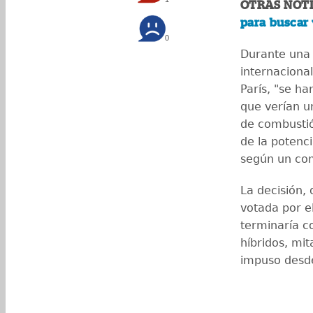
OTRAS NOTI
para buscar 
0
Durante una 
internaciona
París, "se h
que verían u
de combustió
de la potenci
según un co
La decisión, 
votada por e
terminaría c
híbridos, mit
impuso desd