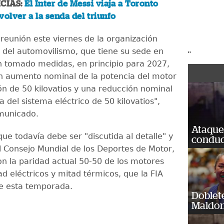
CIAS:
El Inter de Messi viaja a Toronto
volver a la senda del triunfo
reunión este viernes de la organización
l del automovilismo, que tiene su sede en
"
an tomado medidas, en principio para 2027,
n aumento nominal de la potencia del motor
n de 50 kilovatios y una reducción nominal
a del sistema eléctrico de 50 kilovatios",
municado.
Ataque
que todavía debe ser "discutida al detalle" y
conduct
l Consejo Mundial de los Deportes de Motor,
on la paridad actual 50-50 de los motores
ad eléctricos y mitad térmicos, que la FIA
e esta temporada.
Doblet
Maldon