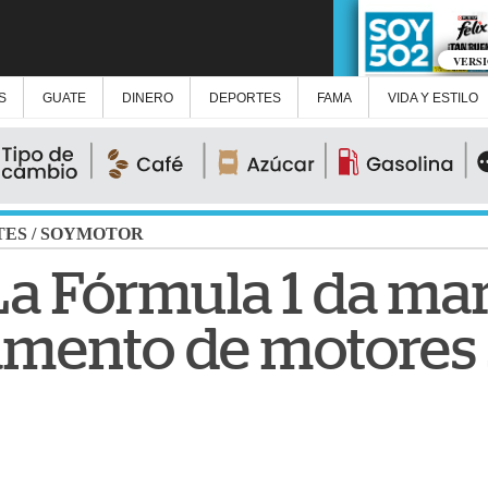
VERS
S
GUATE
DINERO
DEPORTES
FAMA
VIDA Y ESTILO
TES
/
SOYMOTOR
La Fórmula 1 da ma
lamento de motores