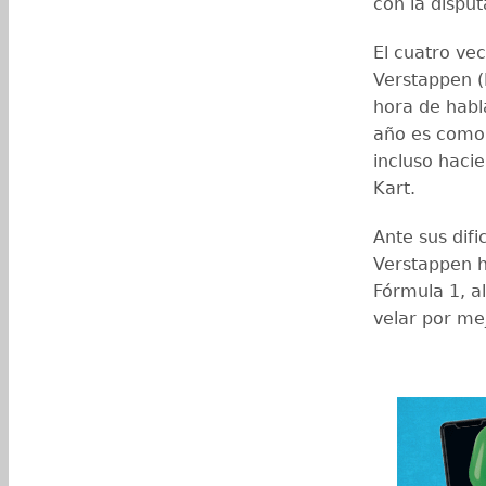
con la dispu
El cuatro v
Verstappen (R
hora de habl
año es como 
incluso haci
Kart.
Ante sus difi
Verstappen 
Fórmula 1, 
velar por mej