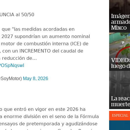
UNCIA al 50/50
Imágene
armado
Mixco
a que "las medidas acordadas en
ra 2027 supondrían un aumento nominal
l motor de combustión interna (ICE) de
s, con un INCREMENTO del caudal de
a reducción de…
VIDEO: 
QPOSpNqswl
luego d
@SoyMotor)
May 8, 2026
La reac
muerte
o que entró en vigor en este 2026 ha
ESPECIAL
 enorme división en el seno de la Fórmula
 ensayos de pretemporada y agudizándose