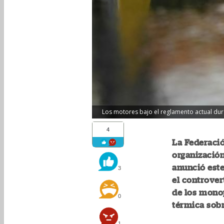
Los motores bajo el reglamento actual durar
4
La Federació
organización
anunció este
3
el controver
de los monop
0
térmica sobr
1