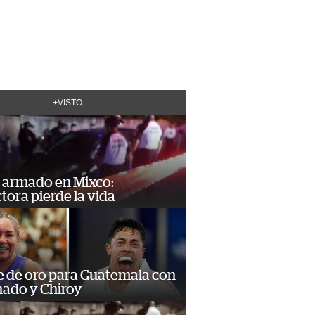
+VISTO
 armado en Mixco:
ora pierde la vida
e de oro para Guatemala con
ado y Chiroy