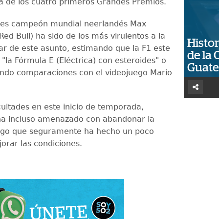
ta de los cuatro primeros Grandes Premios.
eces campeón mundial neerlandés Max
ed Bull) ha sido de los más virulentos a la
Histor
ar de este asunto, estimando que la F1 este
de la 
"la Fórmula E (Eléctrica) con esteroides" o
Guat
endo comparaciones con el videojuego Mario
cultades en este inicio de temporada,
ha incluso amenazado con abandonar la
algo que seguramente ha hecho un poco
orar las condiciones.