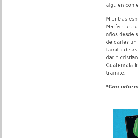
alguien con e
Mientras espe
María record
años desde s
de darles un
familia desea
darle cristia
Guatemala in
trámite.
*Con infor