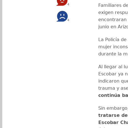
4
Familiares d
exigen respu
encontraran 
4
junio en Ariz
La Policía d
mujer inconsc
durante la m
Al llegar al
Escobar ya n
indicaron qu
trauma y as
continúa ba
Sin embargo,
tratarse de
Escobar Ch