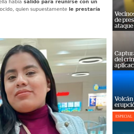
lla había
salido para reunirse con un
ocido, quien supuestamente
le prestaría
Vecino
de pre
ataque
Captur
del cr
aplicac
Volcán 
erupció
ESPECIAL