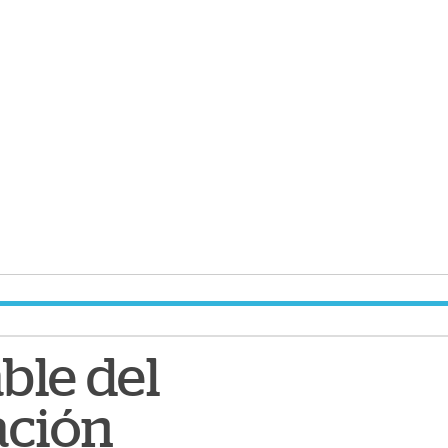
ble del
ación