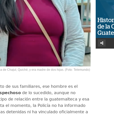
Histor
de la 
Guat
ia de Chajul, Quiché, y era madre de dos hijas. (Foto: Telemundo)
ato de sus familiares, ese hombre es el
spechoso
de lo sucedido, aunque no
tipo de relación entre la guatemalteca y esa
ta el momento, la Policía no ha informado
as detenidas ni ha vinculado oficialmente a