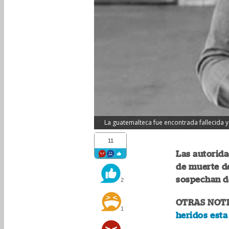
La guatemalteca fue encontrada fallecida y
11
Las autorida
de muerte de
sospechan de
2
OTRAS NOTI
1
heridos esta