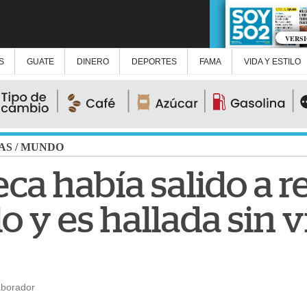
VERS
S
GUATE
DINERO
DEPORTES
FAMA
VIDA Y ESTILO
AS
/
MUNDO
ca había salido a r
 y es hallada sin v
aborador