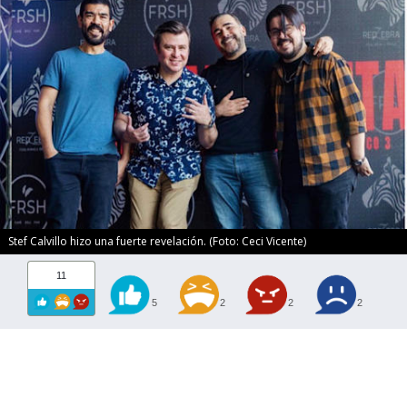
Stef Calvillo hizo una fuerte revelación. (Foto: Ceci Vicente)
11
5
2
2
2