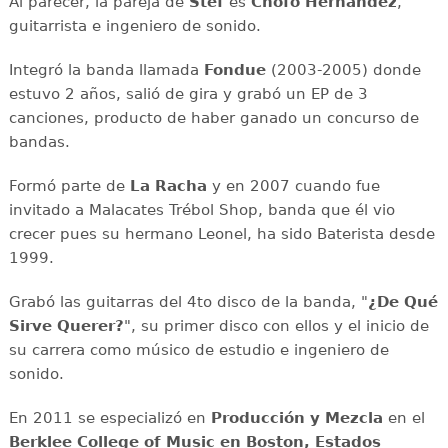
Al parecer, la pareja de
Stef
es
Chofo Hernández
,
guitarrista e ingeniero de sonido.
Integró la banda llamada
Fondue
(2003-2005) donde
estuvo 2 años, salió de gira y grabó un EP de 3
canciones, producto de haber ganado un concurso de
bandas.
Formó parte de
La Racha
y en 2007 cuando fue
invitado a Malacates Trébol Shop, banda que él vio
crecer pues su hermano Leonel, ha sido Baterista desde
1999.
Grabó las guitarras del 4to disco de la banda, "
¿De Qué
Sirve Querer?
", su primer disco con ellos y el inicio de
su carrera como músico de estudio e ingeniero de
sonido.
En 2011 se especializó en
Producción y Mezcla
en el
Berklee College of Music en Boston, Estados