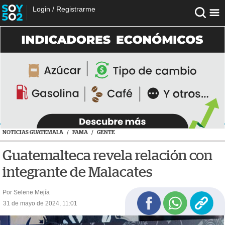
Login
/
Registrarme
NOTICIAS GUATEMALA
/
FAMA
/
GENTE
Guatemalteca revela relación con
integrante de Malacates
Por Selene Mejía
31 de mayo de 2024, 11:01