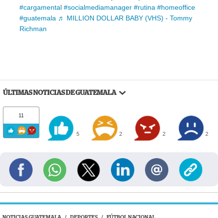
#cargamental
#socialmediamanager
#rutina
#homeoffice
#guatemala
♬ MILLION DOLLAR BABY (VHS) - Tommy
Richman
ÚLTIMAS NOTICIAS DE GUATEMALA
11
5
2
2
2
NOTICIAS GUATEMALA
/
DEPORTES
/
FÚTBOL NACIONAL