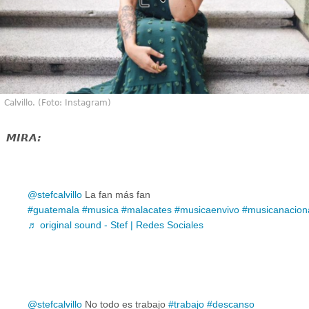
Calvillo. (Foto: Instagram)
MIRA:
@stefcalvillo
La fan más fan
#guatemala
#musica
#malacates
#musicaenvivo
#musicanacion
♬ original sound - Stef | Redes Sociales
@stefcalvillo
No todo es trabajo
#trabajo
#descanso