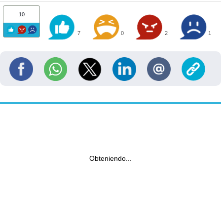
10
7
0
2
1
Obteniendo...