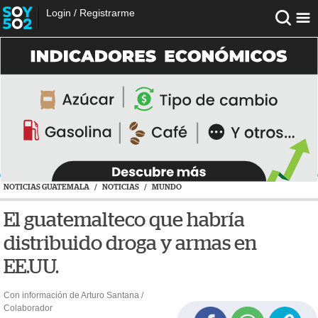
Login
/
Registrarme
NOTICIAS GUATEMALA
/
NOTICIAS
/
MUNDO
El guatemalteco que habría
distribuido droga y armas en
EE.UU.
Con información de Arturo Santana /
Colaborador